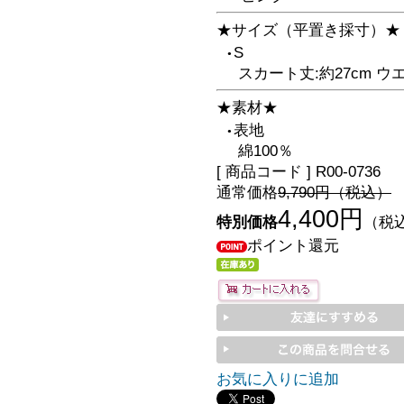
★サイズ（平置き採寸）★
S
●
スカート丈:約27cm ウエ
★素材★
表地
●
綿100％
[ 商品コード ] R00-0736
通常価格
9,790円（税込）
4,400円
特別価格
（税
ポイント還元
お気に入りに追加