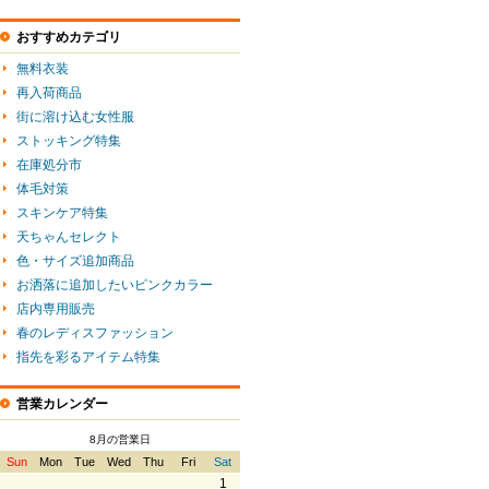
おすすめカテゴリ
無料衣装
再入荷商品
街に溶け込む女性服
ストッキング特集
在庫処分市
体毛対策
スキンケア特集
天ちゃんセレクト
色・サイズ追加商品
お洒落に追加したいピンクカラー
店内専用販売
春のレディスファッション
指先を彩るアイテム特集
営業カレンダー
8月の営業日
Sun
Mon
Tue
Wed
Thu
Fri
Sat
1