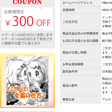
ホームページアドレス
https:/
営業時間
AM11:
インタ
ご注文方法
可能で
ず事前
商品代金以外の付帯費用等
振込手
お支払方法及びお支払期限
銀行振
ご注文
商品の引渡し時期
ます。
を無効
お申込有効期限
ご注文
販売条件等
日本国
商品が
の商品
返品の条件
また、
ます。
事業主体
アルテ