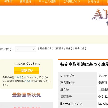
HOME
新規登録
サービス概要
ご利用ガイド
お知らせ
[ 商品名のみ ] [ 商品名と画像 ] [ 画像のみ ]
並べ替え：
ゲスト
特定商取引法に基づく表
こんにちは
さん
ショップ名
アルテ
会員の方は
こちら
からログインしてくださ
い。新規会員登録も
こちら
からお願いいたし
運営責任者
美寿羽
ます。
所在地
ご請求
電話番号
045-31
Eメールアドレス
ladych