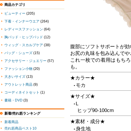
商品カテゴリ
ビューティー
(205)
下着・インナーウエア
(264)
レディースファッション
(64)
胸パッド・ヒップパッド
(12)
ウィッグ・スカルプケア
(38)
腹部にソフトサポートが効
お尻の丸味を包み込んでや
バッグ・シューズ
(15)
これ一枚での着用はもちろ
アクセサリー・ジュエリー
(57)
も。
ファッション小物
(20)
大きいサイズ
(13)
★カラー★
アウトレット商品
(9)
モカ
●
コーディネイトセット
(1)
★サイズ★
書籍・DVD
(3)
L
●
ヒップ90-100cm
新着/売れ筋ランキング
★素材・成分★
新着商品
身生地
売れ筋商品ベスト10
●