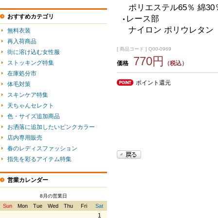
ポリエステル65％ 綿3
おすすめカテゴリ
レース部
●
ナイロン ポリウレタン
無料衣装
再入荷商品
[ 商品コード ] Q00-0969
街に溶け込む女性服
770円
ストッキング特集
価格
（税込）
在庫処分市
ポイント還元
体毛対策
スキンケア特集
天ちゃんセレクト
色・サイズ追加商品
お洒落に追加したいピンクカラー
店内専用販売
春のレディスファッション
指先を彩るアイテム特集
営業カレンダー
8月の営業日
Sun
Mon
Tue
Wed
Thu
Fri
Sat
1