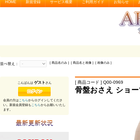
HOME
新規登録
サービス概要
ご利用ガイド
お知らせ
[ 商品名のみ ] [ 商品名と画像 ] [ 画像のみ ]
並べ替え：
[ 商品コード ] Q00-0969
ゲスト
こんばんは
さん
骨盤おさえ ショ
会員の方は
こちら
からログインしてくださ
い。新規会員登録も
こちら
からお願いいたし
ます。