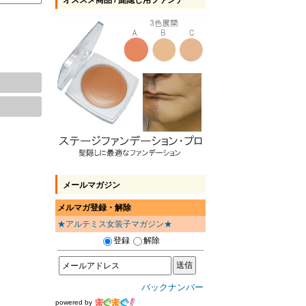
オススメ商品 / 髭隠し用ファンデ
メールマガジン
メルマガ登録・解除
★アルテミス女装子マガジン★
登録
解除
バックナンバー
powered by