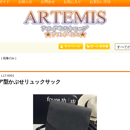
ガイド
お知らせ
お問合せ
お気に入り
お支払い方法
 [ 画像のみ ]
 L17-0001
ア型かぶせリュックサック