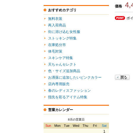
4
価格
おすすめカテゴリ
ポ
無料衣装
再入荷商品
街に溶け込む女性服
ストッキング特集
在庫処分市
体毛対策
スキンケア特集
天ちゃんセレクト
色・サイズ追加商品
お洒落に追加したいピンクカラー
店内専用販売
春のレディスファッション
指先を彩るアイテム特集
営業カレンダー
8月の営業日
Sun
Mon
Tue
Wed
Thu
Fri
Sat
1