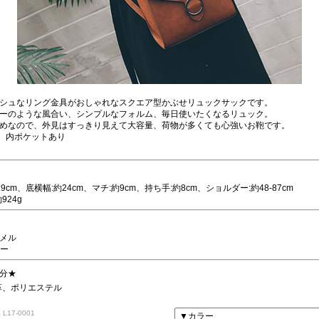
シュなリング金具がおしゃれなスクエア型かぶせリュックサックです。
ーのような風合い、シンプルなフォルム、毎日使いたくなるリュック。
めなので、外見はすっきり見えて大容量、荷物が多くても心強いお鞄です。
、内ポケットあり
29cm、底横幅:約24cm、マチ:約9cm、持ち手:約8cm、ショルダー:約48-87cm
924g
ャメル
レー
分★
革、ポリエステル
 L17-0001