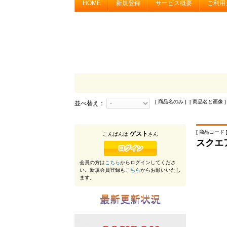
HOME
新規登録
サービス概要
ご利用
[ 商品名のみ ] [ 商品名と画像 ]
並べ替え：
[ 商品コード ]
ゲスト
こんばんは
さん
スクエ
会員の方は
こちら
からログインしてくださ
い。新規会員登録も
こちら
からお願いいたし
ます。