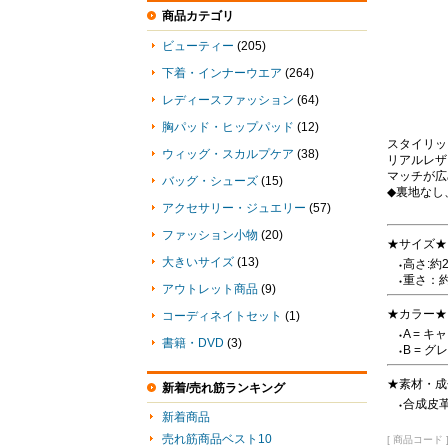
商品カテゴリ
ビューティー
(205)
下着・インナーウエア
(264)
レディースファッション
(64)
胸パッド・ヒップパッド
(12)
スタイリッ
ウィッグ・スカルプケア
(38)
リアルレザ
マッチが広
バッグ・シューズ
(15)
◆裏地なし
アクセサリー・ジュエリー
(57)
ファッション小物
(20)
★サイズ★
大きいサイズ
(13)
高さ:約
●
重さ：約
●
アウトレット商品
(9)
★カラー★
コーディネイトセット
(1)
A = キ
●
書籍・DVD
(3)
B = グ
●
★素材・成
新着/売れ筋ランキング
合成皮
●
新着商品
売れ筋商品ベスト10
[ 商品コード ]