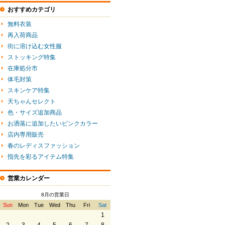
おすすめカテゴリ
無料衣装
再入荷商品
街に溶け込む女性服
ストッキング特集
在庫処分市
体毛対策
スキンケア特集
天ちゃんセレクト
色・サイズ追加商品
お洒落に追加したいピンクカラー
店内専用販売
春のレディスファッション
指先を彩るアイテム特集
営業カレンダー
8月の営業日
Sun
Mon
Tue
Wed
Thu
Fri
Sat
1