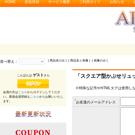
HOME
新規登録
サービス概要
ご利用ガイド
お知らせ
[ 商品名のみ ] [ 商品名と画像 ] [ 画像のみ ]
並べ替え：
ゲスト
「スクエア型かぶせリュ
こんばんは
さん
※特殊な記号やHTMLタグは使用し
会員の方は
こちら
からログインしてくださ
い。新規会員登録も
こちら
からお願いいたし
*
ます。
お友達のメールアドレス