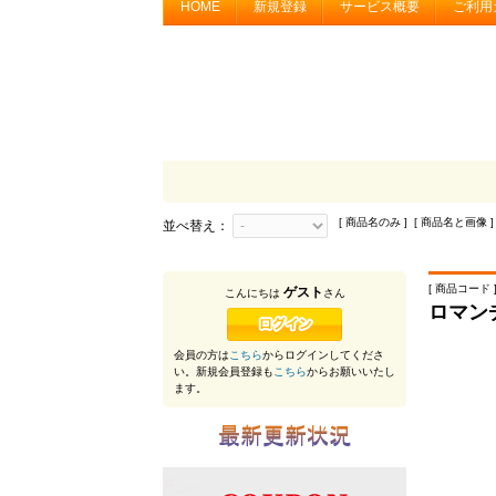
HOME
新規登録
サービス概要
ご利用
[ 商品名のみ ] [ 商品名と画像 ]
並べ替え：
[ 商品コード ] 
ゲスト
こんにちは
さん
ロマン
会員の方は
こちら
からログインしてくださ
い。新規会員登録も
こちら
からお願いいたし
ます。