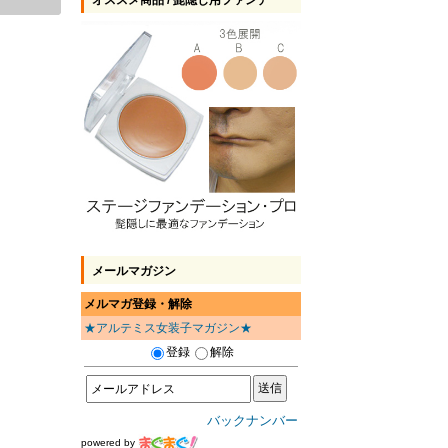
オススメ商品 / 髭隠し用ファンデ
メールマガジン
メルマガ登録・解除
★アルテミス女装子マガジン★
登録
解除
バックナンバー
powered by