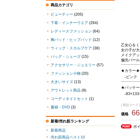
商品カテゴリ
ビューティー
(205)
下着・インナーウエア
(264)
レディースファッション
(64)
胸パッド・ヒップパッド
(12)
乙女心をく
ウィッグ・スカルプケア
(38)
女の子が大
メイクアッ
バッグ・シューズ
(15)
偏光パール
アクセサリー・ジュエリー
(57)
★カラー★
ファッション小物
(20)
ピンク
●
大きいサイズ
(13)
★パッケー
アウトレット商品
(9)
83×13
●
コーディネイトセット
(1)
[ 商品コード ] 
書籍・DVD
(3)
6
価格
新着/売れ筋ランキング
ポ
新着商品
売れ筋商品ベスト10