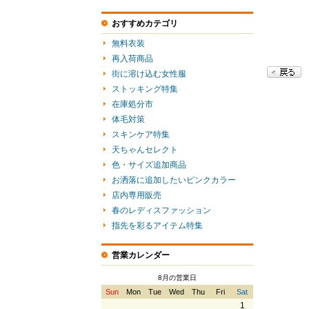
おすすめカテゴリ
無料衣装
再入荷商品
街に溶け込む女性服
ストッキング特集
在庫処分市
体毛対策
スキンケア特集
天ちゃんセレクト
色・サイズ追加商品
お洒落に追加したいピンクカラー
店内専用販売
春のレディスファッション
指先を彩るアイテム特集
営業カレンダー
8月の営業日
Sun
Mon
Tue
Wed
Thu
Fri
Sat
1