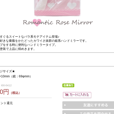
すぐるスイートなバラ系モテアイテム登場♪
好きな薔薇をかたどったカワイさ抜群の姫系ハンドミラーです。
プをする時に便利なハンドミラータイプ。
塗装で上品に煌めきます。
ジサイズ★
3×10mm（鏡：69φmm）
I00-0412
60円
（税込）
イント還元