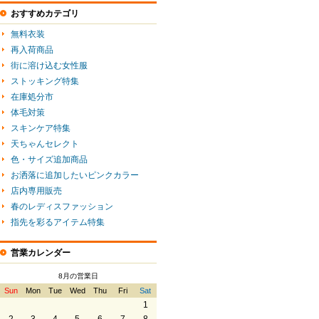
おすすめカテゴリ
無料衣装
再入荷商品
街に溶け込む女性服
ストッキング特集
在庫処分市
体毛対策
スキンケア特集
天ちゃんセレクト
色・サイズ追加商品
お洒落に追加したいピンクカラー
店内専用販売
春のレディスファッション
指先を彩るアイテム特集
営業カレンダー
8月の営業日
Sun
Mon
Tue
Wed
Thu
Fri
Sat
1