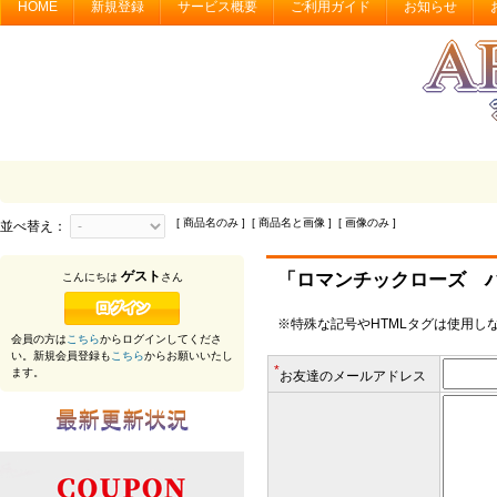
HOME
新規登録
サービス概要
ご利用ガイド
お知らせ
[ 商品名のみ ] [ 商品名と画像 ] [ 画像のみ ]
並べ替え：
ゲスト
「ロマンチックローズ 
こんにちは
さん
※特殊な記号やHTMLタグは使用し
会員の方は
こちら
からログインしてくださ
い。新規会員登録も
こちら
からお願いいたし
*
ます。
お友達のメールアドレス