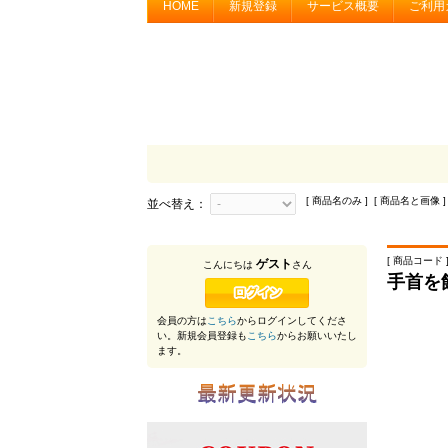
HOME
新規登録
サービス概要
ご利用
[ 商品名のみ ] [ 商品名と画像 ]
並べ替え：
[ 商品コード ]
ゲスト
こんにちは
さん
手首を
会員の方は
こちら
からログインしてくださ
い。新規会員登録も
こちら
からお願いいたし
ます。