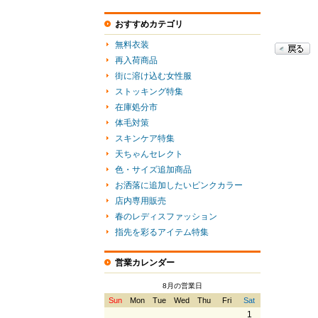
おすすめカテゴリ
無料衣装
再入荷商品
街に溶け込む女性服
ストッキング特集
在庫処分市
体毛対策
スキンケア特集
天ちゃんセレクト
色・サイズ追加商品
お洒落に追加したいピンクカラー
店内専用販売
春のレディスファッション
指先を彩るアイテム特集
営業カレンダー
8月の営業日
Sun
Mon
Tue
Wed
Thu
Fri
Sat
1