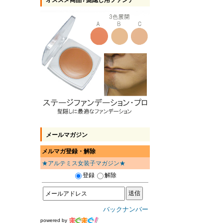
オススメ商品 / 髭隠し用ファンデ
メールマガジン
メルマガ登録・解除
★アルテミス女装子マガジン★
登録
解除
バックナンバー
powered by