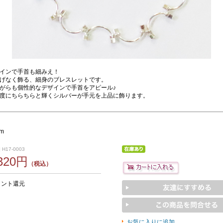
インで手首も細みえ！
げなく飾る、細身のブレスレットです。
がらも個性的なデザインで手首をアピール♪
度にちらちらと輝くシルバーが手元を上品に飾ります。
cm
 H17-0003
,320円
（税込）
イント還元
お気に入りに追加