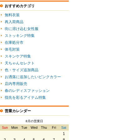
おすすめカテゴリ
無料衣装
再入荷商品
街に溶け込む女性服
ストッキング特集
在庫処分市
体毛対策
スキンケア特集
天ちゃんセレクト
色・サイズ追加商品
お洒落に追加したいピンクカラー
店内専用販売
春のレディスファッション
指先を彩るアイテム特集
営業カレンダー
8月の営業日
Sun
Mon
Tue
Wed
Thu
Fri
Sat
1