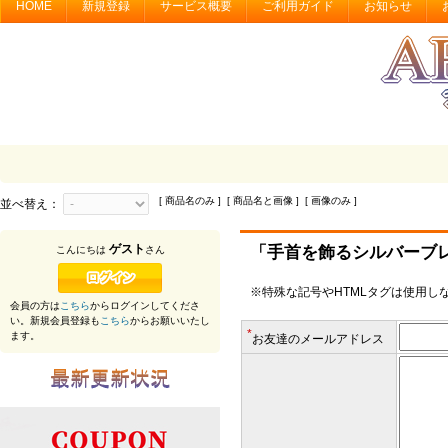
HOME
新規登録
サービス概要
ご利用ガイド
お知らせ
[ 商品名のみ ] [ 商品名と画像 ] [ 画像のみ ]
並べ替え：
ゲスト
「手首を飾るシルバーブ
こんにちは
さん
※特殊な記号やHTMLタグは使用し
会員の方は
こちら
からログインしてくださ
い。新規会員登録も
こちら
からお願いいたし
*
ます。
お友達のメールアドレス