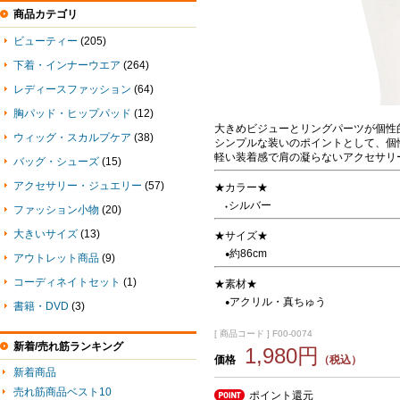
商品カテゴリ
ビューティー
(205)
下着・インナーウエア
(264)
レディースファッション
(64)
胸パッド・ヒップパッド
(12)
大きめビジューとリングパーツが個性
ウィッグ・スカルプケア
(38)
シンプルな装いのポイントとして、個
軽い装着感で肩の凝らないアクセサリ
バッグ・シューズ
(15)
アクセサリー・ジュエリー
(57)
★カラー★
シルバー
●
ファッション小物
(20)
大きいサイズ
(13)
★サイズ★
約86cm
●
アウトレット商品
(9)
コーディネイトセット
(1)
★素材★
アクリル・真ちゅう
●
書籍・DVD
(3)
[ 商品コード ] F00-0074
新着/売れ筋ランキング
1,980円
価格
（税込）
新着商品
売れ筋商品ベスト10
ポイント還元