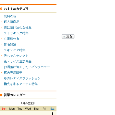
おすすめカテゴリ
無料衣装
再入荷商品
街に溶け込む女性服
ストッキング特集
在庫処分市
体毛対策
スキンケア特集
天ちゃんセレクト
色・サイズ追加商品
お洒落に追加したいピンクカラー
店内専用販売
春のレディスファッション
指先を彩るアイテム特集
営業カレンダー
8月の営業日
Sun
Mon
Tue
Wed
Thu
Fri
Sat
1