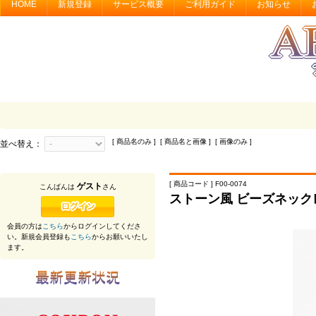
HOME
新規登録
サービス概要
ご利用ガイド
お知らせ
[ 商品名のみ ] [ 商品名と画像 ] [ 画像のみ ]
並べ替え：
[ 商品コード ] F00-0074
ゲスト
こんばんは
さん
ストーン風 ビーズネック
会員の方は
こちら
からログインしてくださ
い。新規会員登録も
こちら
からお願いいたし
ます。