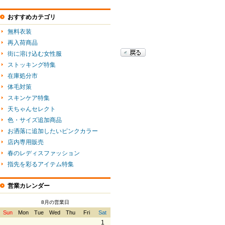
おすすめカテゴリ
無料衣装
再入荷商品
街に溶け込む女性服
ストッキング特集
在庫処分市
体毛対策
スキンケア特集
天ちゃんセレクト
色・サイズ追加商品
お洒落に追加したいピンクカラー
店内専用販売
春のレディスファッション
指先を彩るアイテム特集
営業カレンダー
8月の営業日
Sun
Mon
Tue
Wed
Thu
Fri
Sat
1