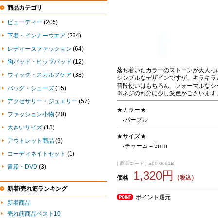
商品カテゴリ
ビューティー
(205)
下着・インナーウエア
(264)
レディースファッション
(64)
胸パッド・ヒップパッド
(12)
落ち着いたカラーのストーンが大人っ
ウィッグ・スカルプケア
(38)
シンプルなデザインですが、キラキラ
普段使いはもちろん、フォーマルなシ
バッグ・シューズ
(15)
※ネジの部分に少し変色がございます
アクセサリー・ジュエリー
(57)
★カラー★
ファッション小物
(20)
パープル
●
大きいサイズ
(13)
★サイズ★
アウトレット商品
(9)
チャーム = 5mm
●
コーディネイトセット
(1)
[ 商品コード ] E00-0061B
書籍・DVD
(3)
1,320円
価格
（税込）
新着/売れ筋ランキング
ポイント還元
新着商品
売れ筋商品ベスト10