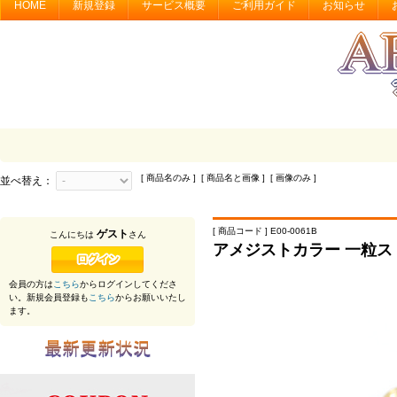
HOME
新規登録
サービス概要
ご利用ガイド
お知らせ
[ 商品名のみ ] [ 商品名と画像 ] [ 画像のみ ]
並べ替え：
[ 商品コード ] E00-0061B
ゲスト
こんにちは
さん
アメジストカラー 一粒
会員の方は
こちら
からログインしてくださ
い。新規会員登録も
こちら
からお願いいたし
ます。