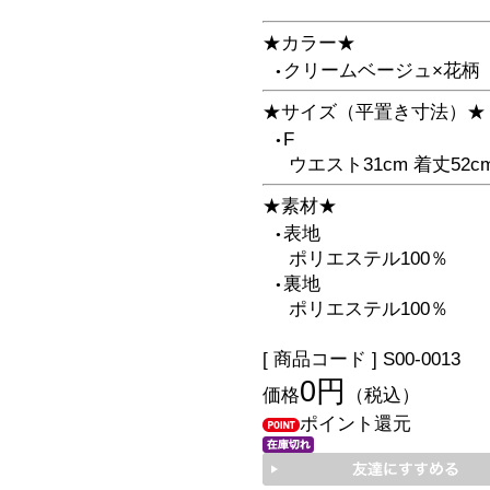
★カラー★
クリームベージュ×花柄
●
★サイズ（平置き寸法）★
F
●
ウエスト31cm 着丈52c
★素材★
表地
●
ポリエステル100％
裏地
●
ポリエステル100％
[ 商品コード ] S00-0013
0円
価格
（税込）
ポイント還元