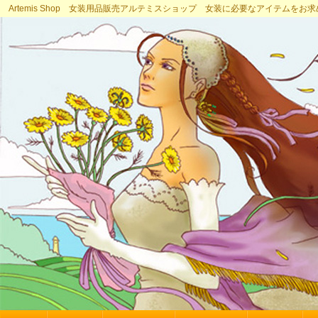
Artemis Shop 女装用品販売アルテミスショップ 女装に必要なアイテムをお