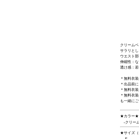
クリームベ
サラリとし
ウエスト部
伸縮性：な
透け感：若
＊無料衣装
＊出品前に
＊無料衣装
＊無料衣装
も一緒にご
★カラー★
クリー
●
★サイズ（