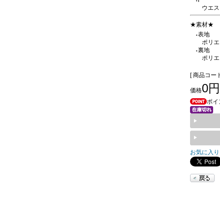
F
●
ウエスト
★素材★
表地
●
ポリエ
裏地
●
ポリエ
[ 商品コード 
0円
価格
ポイ
お気に入り