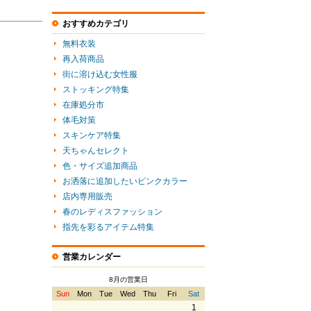
おすすめカテゴリ
無料衣装
再入荷商品
街に溶け込む女性服
ストッキング特集
在庫処分市
体毛対策
スキンケア特集
天ちゃんセレクト
色・サイズ追加商品
お洒落に追加したいピンクカラー
店内専用販売
春のレディスファッション
指先を彩るアイテム特集
営業カレンダー
8月の営業日
Sun
Mon
Tue
Wed
Thu
Fri
Sat
1