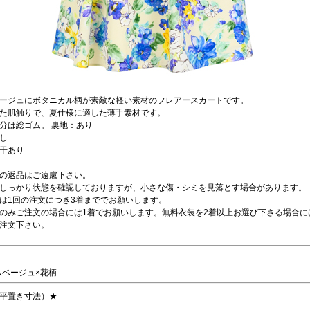
ージュにボタニカル柄が素敵な軽い素材のフレアースカートです。
た肌触りで、夏仕様に適した薄手素材です。
分は総ゴム。 裏地：あり
し
干あり
の返品はご遠慮下さい。
しっかり状態を確認しておりますが、小さな傷・シミを見落とす場合があります。
は1回の注文につき3着まででお願いします。
のみご注文の場合には1着でお願いします。無料衣装を2着以上お選び下さる場合に
注文下さい。
ムベージュ×花柄
平置き寸法）★