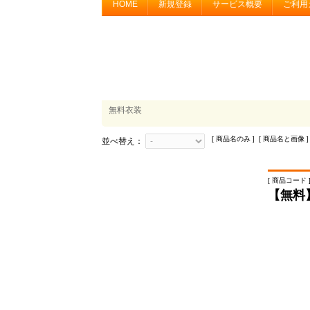
HOME
新規登録
サービス概要
ご利用
無料衣装
[ 商品名のみ ] [ 商品名と画像 ]
並べ替え：
[ 商品コード ]
【無料