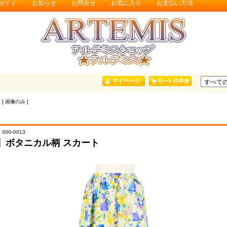
ガイド
お知らせ
お問合せ
お気に入り
お支払い方法
 [ 画像のみ ]
 S00-0013
】ボタニカル柄 スカート