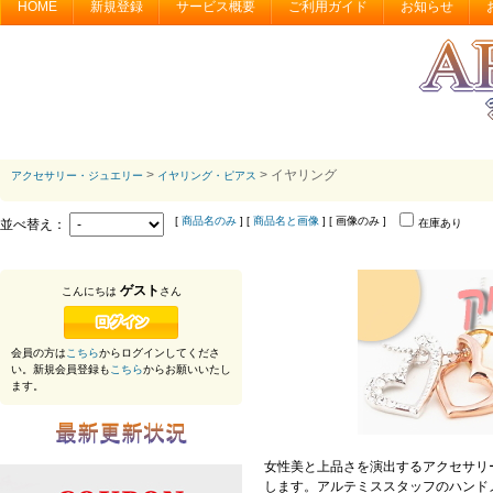
HOME
新規登録
サービス概要
ご利用ガイド
お知らせ
>
> イヤリング
アクセサリー・ジュエリー
イヤリング・ピアス
[
商品名のみ
] [
商品名と画像
] [ 画像のみ ]
並べ替え：
在庫あり
ゲスト
こんにちは
さん
会員の方は
こちら
からログインしてくださ
い。新規会員登録も
こちら
からお願いいたし
ます。
女性美と上品さを演出するアクセサリ
します。アルテミススタッフのハンド