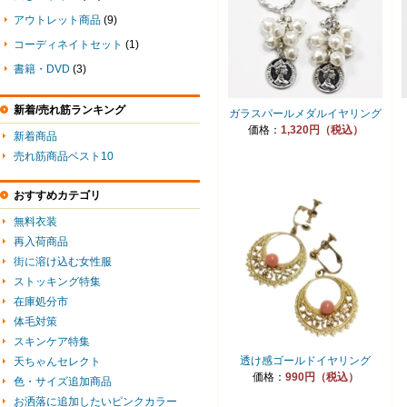
アウトレット商品
(9)
コーディネイトセット
(1)
書籍・DVD
(3)
新着/売れ筋ランキング
ガラスパールメダルイヤリング
価格：
1,320円（税込）
新着商品
売れ筋商品ベスト10
おすすめカテゴリ
無料衣装
再入荷商品
街に溶け込む女性服
ストッキング特集
在庫処分市
体毛対策
スキンケア特集
透け感ゴールドイヤリング
天ちゃんセレクト
価格：
990円（税込）
色・サイズ追加商品
お洒落に追加したいピンクカラー