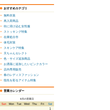
おすすめカテゴリ
無料衣装
再入荷商品
街に溶け込む女性服
ストッキング特集
在庫処分市
体毛対策
スキンケア特集
天ちゃんセレクト
色・サイズ追加商品
お洒落に追加したいピンクカラー
店内専用販売
春のレディスファッション
指先を彩るアイテム特集
営業カレンダー
8月の営業日
Sun
Mon
Tue
Wed
Thu
Fri
Sat
1