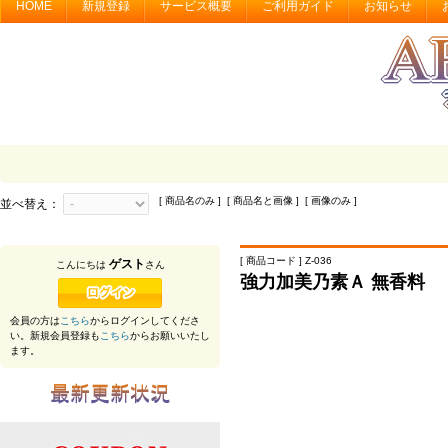
HOME
新規登録
サービス概要
ご利用ガイド
お知らせ
[ 商品名のみ ] [ 商品名と画像 ] [ 画像のみ ]
並べ替え：
[ 商品コード ] Z-036
ゲスト
こんにちは
さん
強力加美乃素Ａ 無香料
会員の方は
こちら
からログインしてくださ
い。新規会員登録も
こちら
からお願いいたし
ます。