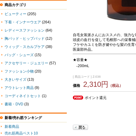
商品カテゴリ
ビューティー
(205)
下着・インナーウエア
(264)
レディースファッション
(64)
自毛女装派さんにおススメの、強力な
胸パッド・ヒップパッド
(12)
頭皮の血行を促して毛根部への栄養補
フケやカユミを防ぎ健やかな髪の生育
ウィッグ・スカルプケア
(38)
医薬部外品。
バッグ・シューズ
(15)
★容量★
アクセサリー・ジュエリー
(57)
200mL
●
ファッション小物
(20)
[ 商品コード ] Z-036
大きいサイズ
(13)
2,310円
価格
（税込）
アウトレット商品
(9)
コーディネイトセット
(1)
ポイント還元
書籍・DVD
(3)
新着/売れ筋ランキング
新着商品
売れ筋商品ベスト10