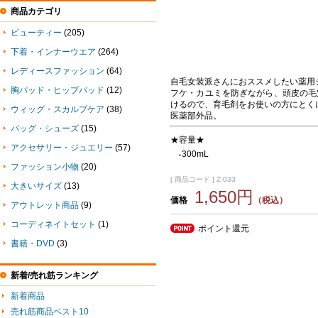
商品カテゴリ
ビューティー
(205)
下着・インナーウエア
(264)
レディースファッション
(64)
自毛女装派さんにおススメしたい薬用
胸パッド・ヒップパッド
(12)
フケ・カユミを防ぎながら、頭皮の毛
けるので、育毛剤をお使いの方にとく
ウィッグ・スカルプケア
(38)
医薬部外品。
バッグ・シューズ
(15)
★容量★
アクセサリー・ジュエリー
(57)
300mL
●
ファッション小物
(20)
[ 商品コード ] Z-033
大きいサイズ
(13)
1,650円
価格
（税込）
アウトレット商品
(9)
コーディネイトセット
(1)
ポイント還元
書籍・DVD
(3)
新着/売れ筋ランキング
新着商品
売れ筋商品ベスト10