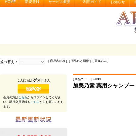
HOME
新規登録
サービス概要
ご利用ガイド
お知らせ
[ 商品名のみ ] [ 商品名と画像 ] [ 画像のみ ]
並べ替え：
[ 商品コード ] Z-033
ゲスト
こんにちは
さん
加美乃素 薬用シャンプー 
会員の方は
こちら
からログインしてくださ
い。新規会員登録も
こちら
からお願いいたし
ます。