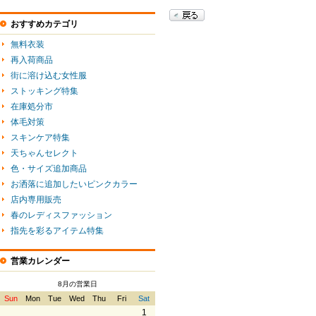
おすすめカテゴリ
無料衣装
再入荷商品
街に溶け込む女性服
ストッキング特集
在庫処分市
体毛対策
スキンケア特集
天ちゃんセレクト
色・サイズ追加商品
お洒落に追加したいピンクカラー
店内専用販売
春のレディスファッション
指先を彩るアイテム特集
営業カレンダー
8月の営業日
Sun
Mon
Tue
Wed
Thu
Fri
Sat
1