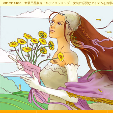
Artemis Shop 女装用品販売アルテミスショップ 女装に必要なアイテムをお