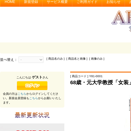
HOME
新規登録
サービス概要
ご利用ガイド
お知らせ
[ 商品名のみ ] [ 商品名と画像 ] [ 画像のみ ]
並べ替え：
[ 商品コード ] Y81-0001
ゲスト
こんにちは
さん
68歳・元大学教授「女装
会員の方は
こちら
からログインしてくださ
い。新規会員登録も
こちら
からお願いいたし
ます。