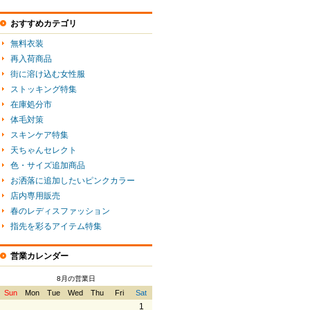
おすすめカテゴリ
無料衣装
再入荷商品
街に溶け込む女性服
ストッキング特集
在庫処分市
体毛対策
スキンケア特集
天ちゃんセレクト
色・サイズ追加商品
お洒落に追加したいピンクカラー
店内専用販売
春のレディスファッション
指先を彩るアイテム特集
営業カレンダー
8月の営業日
Sun
Mon
Tue
Wed
Thu
Fri
Sat
1