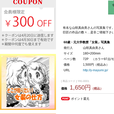
有名な山咲真由美さんの写真集です。
巨匠の作品の数々…是非ご堪能下さ
68歳・元大学教授「女装」写真集
発行人
山咲真由美さん
サイズ
180×200mm
ページ数
72P （
カラー97点/
価格
1,500円（税込み）
URL
http://y-mayumi.jp/
[ 商品コード ] Y81-0001
1,650円
価格
（税込）
ポイント還元