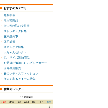
おすすめカテゴリ
無料衣装
再入荷商品
街に溶け込む女性服
ストッキング特集
在庫処分市
体毛対策
スキンケア特集
天ちゃんセレクト
色・サイズ追加商品
お洒落に追加したいピンクカラー
店内専用販売
春のレディスファッション
指先を彩るアイテム特集
営業カレンダー
8月の営業日
Sun
Mon
Tue
Wed
Thu
Fri
Sat
1