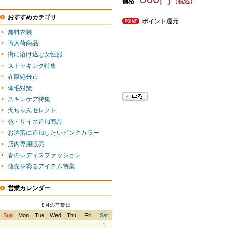
価格
（税込）
おすすめカテゴリ
ポイント還元
無料衣装
再入荷商品
街に溶け込む女性服
ストッキング特集
在庫処分市
体毛対策
スキンケア特集
天ちゃんセレクト
色・サイズ追加商品
お洒落に追加したいピンクカラー
店内専用販売
春のレディスファッション
指先を彩るアイテム特集
営業カレンダー
8月の営業日
Sun
Mon
Tue
Wed
Thu
Fri
Sat
1