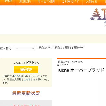
HOME
新規登録
サービス概要
ご利用ガイド
お知らせ
[ 商品名のみ ] [ 商品名と画像 ] [ 画像のみ ]
並べ替え：
[ 商品コード ] Q00-0959
ゲスト
こんばんは
さん
ＧＵＮＺＥ
Tuche オーバープラッド
会員の方は
こちら
からログインしてくださ
い。新規会員登録も
こちら
からお願いいたし
ます。