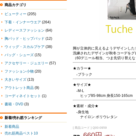
商品カテゴリ
ビューティー
(205)
下着・インナーウエア
(264)
レディースファッション
(64)
胸パッド・ヒップパッド
(12)
ウィッグ・スカルプケア
(38)
脚が立体的に見えるようデザインした
洗練されたデザインが秋冬コーデをグ
バッグ・シューズ
(15)
（60デニール相当、つま先切り替えな
アクセサリー・ジュエリー
(57)
★カラー★
ファッション小物
(20)
ブラック
●
大きいサイズ
(13)
★サイズ★
アウトレット商品
(9)
M-L
●
ヒップ85-98cm 身長150-165cm
コーディネイトセット
(1)
書籍・DVD
(3)
★素材・成分★
身生地
●
ナイロン ポリウレタン
新着/売れ筋ランキング
新着商品
[ 商品コード ] Q00-0959
売れ筋商品ベスト10
660円