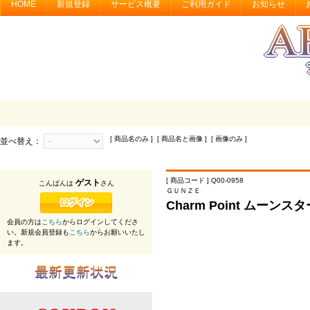
HOME
新規登録
サービス概要
ご利用ガイド
お知らせ
[ 商品名のみ ] [ 商品名と画像 ] [ 画像のみ ]
並べ替え：
[ 商品コード ] Q00-0958
ゲスト
こんばんは
さん
ＧＵＮＺＥ
Charm Point ムーンスタ
会員の方は
こちら
からログインしてくださ
い。新規会員登録も
こちら
からお願いいたし
ます。