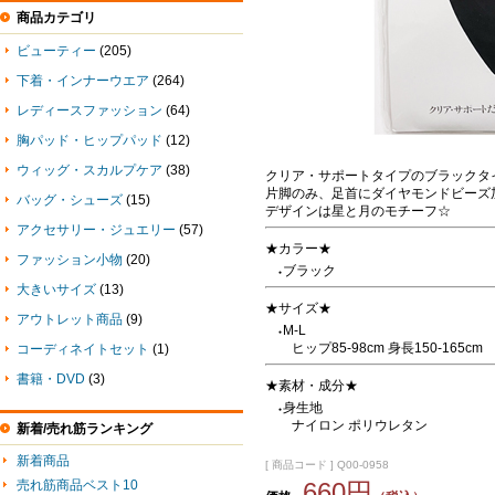
商品カテゴリ
ビューティー
(205)
下着・インナーウエア
(264)
レディースファッション
(64)
胸パッド・ヒップパッド
(12)
ウィッグ・スカルプケア
(38)
クリア・サポートタイプのブラックタ
片脚のみ、足首にダイヤモンドビーズ
バッグ・シューズ
(15)
デザインは星と月のモチーフ☆
アクセサリー・ジュエリー
(57)
★カラー★
ファッション小物
(20)
ブラック
●
大きいサイズ
(13)
★サイズ★
アウトレット商品
(9)
M-L
●
ヒップ85-98cm 身長150-165cm
コーディネイトセット
(1)
書籍・DVD
(3)
★素材・成分★
身生地
●
ナイロン ポリウレタン
新着/売れ筋ランキング
新着商品
[ 商品コード ] Q00-0958
売れ筋商品ベスト10
660円