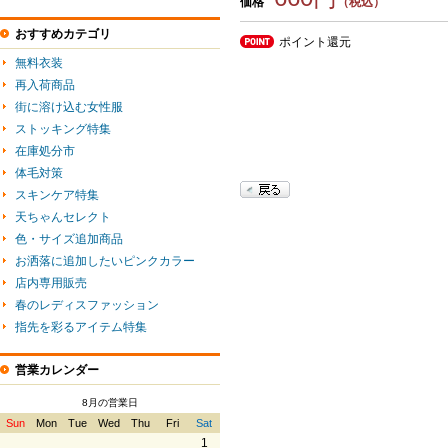
価格
（税込）
おすすめカテゴリ
ポイント還元
無料衣装
再入荷商品
街に溶け込む女性服
ストッキング特集
在庫処分市
体毛対策
スキンケア特集
天ちゃんセレクト
色・サイズ追加商品
お洒落に追加したいピンクカラー
店内専用販売
春のレディスファッション
指先を彩るアイテム特集
営業カレンダー
8月の営業日
Sun
Mon
Tue
Wed
Thu
Fri
Sat
1