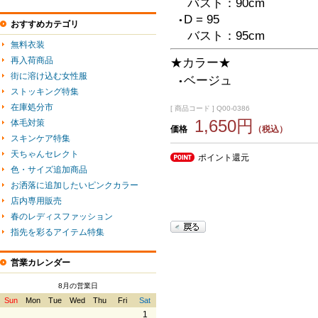
バスト：90cm
D = 95
●
おすすめカテゴリ
バスト：95cm
無料衣装
再入荷商品
★カラー★
街に溶け込む女性服
ベージュ
●
ストッキング特集
在庫処分市
[ 商品コード ] Q00-0386
1,650円
体毛対策
価格
（税込）
スキンケア特集
天ちゃんセレクト
ポイント還元
色・サイズ追加商品
お洒落に追加したいピンクカラー
店内専用販売
春のレディスファッション
指先を彩るアイテム特集
営業カレンダー
8月の営業日
Sun
Mon
Tue
Wed
Thu
Fri
Sat
1