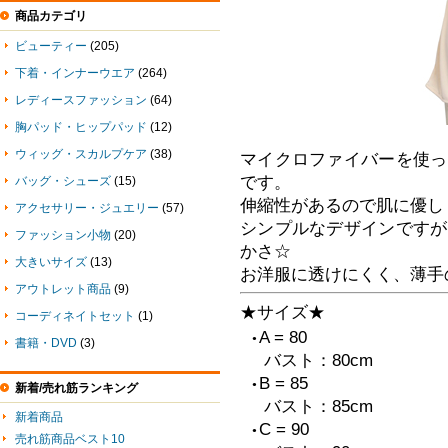
商品カテゴリ
ビューティー
(205)
下着・インナーウエア
(264)
レディースファッション
(64)
胸パッド・ヒップパッド
(12)
ウィッグ・スカルプケア
(38)
マイクロファイバーを使っ
です。
バッグ・シューズ
(15)
伸縮性があるので肌に優し
アクセサリー・ジュエリー
(57)
シンプルなデザインですが
ファッション小物
(20)
かさ☆
大きいサイズ
(13)
お洋服に透けにくく、薄手
アウトレット商品
(9)
★サイズ★
コーディネイトセット
(1)
A = 80
●
書籍・DVD
(3)
バスト：80cm
B = 85
●
新着/売れ筋ランキング
バスト：85cm
新着商品
C = 90
●
売れ筋商品ベスト10