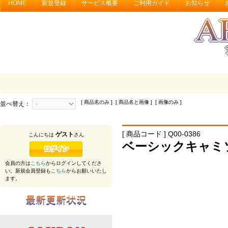
HOME
新規登録
サービス概要
ご利用ガイド
お知らせ
[ 商品名のみ ] [ 商品名と画像 ] [ 画像のみ ]
並べ替え：
[ 商品コード ] Q00-0386
ゲスト
こんにちは
さん
ベーシックキャミ
会員の方は
こちら
からログインしてくださ
い。新規会員登録も
こちら
からお願いいたし
ます。