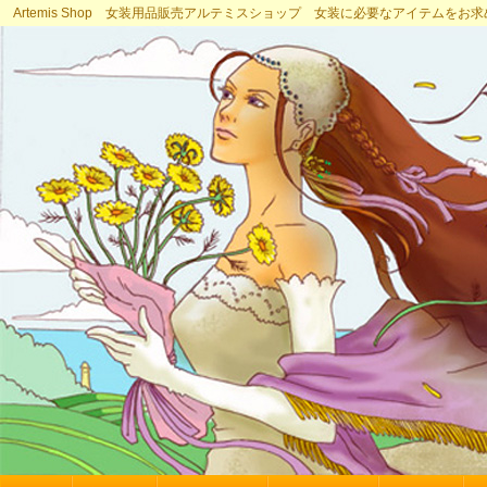
Artemis Shop 女装用品販売アルテミスショップ 女装に必要なアイテムをお