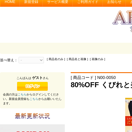
HOME
新規登録
サービス概要
ご利用ガイド
お知らせ
[ 商品名のみ ] [ 商品名と画像 ] [ 画像のみ ]
並べ替え：
[ 商品コード ] N00-0050
ゲスト
こんばんは
さん
80%OFF くびれと
会員の方は
こちら
からログインしてくださ
い。新規会員登録も
こちら
からお願いいたし
ます。