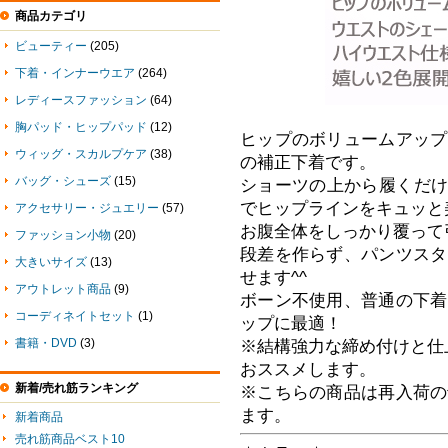
商品カテゴリ
ビューティー
(205)
下着・インナーウエア
(264)
レディースファッション
(64)
胸パッド・ヒップパッド
(12)
ヒップのボリュームアップ
ウィッグ・スカルプケア
(38)
の補正下着です。
バッグ・シューズ
(15)
ショーツの上から履くだけ
でヒップラインをキュッと
アクセサリー・ジュエリー
(57)
お腹全体をしっかり覆って
ファッション小物
(20)
段差を作らず、パンツスタ
大きいサイズ
(13)
せます^^
アウトレット商品
(9)
ボーン不使用、普通の下着
コーディネイトセット
(1)
ップに最適！
書籍・DVD
(3)
※結構強力な締め付けと仕
おススメします。
新着/売れ筋ランキング
※こちらの商品は再入荷の
ます。
新着商品
売れ筋商品ベスト10