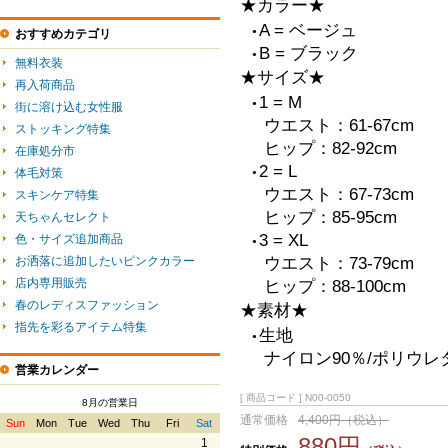
★カラー★
A = ベージュ
おすすめカテゴリ
●
B = ブラック
●
無料衣装
★サイズ★
再入荷商品
1 = M
●
街に溶け込む女性服
ウエスト：61-67cm
ストッキング特集
ヒップ：82-92cm
在庫処分市
2 = L
体毛対策
●
ウエスト：67-73cm
スキンケア特集
ヒップ：85-95cm
天ちゃんセレクト
3 = XL
色・サイズ追加商品
●
お洒落に追加したいピンクカラー
ウエスト：73-79cm
店内専用販売
ヒップ：88-100cm
春のレディスファッション
★素材★
指先を彩るアイテム特集
生地
●
ナイロン90％/ポリウレ
営業カレンダー
[ 商品コード ] N00-0050
8月の営業日
通常価格
4,400円（税込）
Sun
Mon
Tue
Wed
Thu
Fri
Sat
880円
1