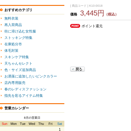
[ 商品コード ] K10-0018
おすすめカテゴリ
3,445円
価格
（税込）
無料衣装
再入荷商品
ポイント還元
街に溶け込む女性服
ストッキング特集
在庫処分市
体毛対策
スキンケア特集
天ちゃんセレクト
色・サイズ追加商品
お洒落に追加したいピンクカラー
店内専用販売
春のレディスファッション
指先を彩るアイテム特集
営業カレンダー
8月の営業日
Sun
Mon
Tue
Wed
Thu
Fri
Sat
1