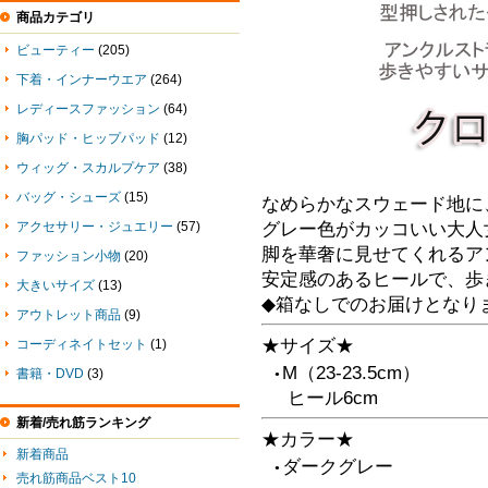
商品カテゴリ
ビューティー
(205)
下着・インナーウエア
(264)
レディースファッション
(64)
胸パッド・ヒップパッド
(12)
ウィッグ・スカルプケア
(38)
バッグ・シューズ
(15)
なめらかなスウェード地に
アクセサリー・ジュエリー
(57)
グレー色がカッコいい大人
脚を華奢に見せてくれるア
ファッション小物
(20)
安定感のあるヒールで、歩
大きいサイズ
(13)
◆箱なしでのお届けとなり
アウトレット商品
(9)
★サイズ★
コーディネイトセット
(1)
M（23-23.5cm）
書籍・DVD
(3)
●
ヒール6cm
新着/売れ筋ランキング
★カラー★
新着商品
ダークグレー
●
売れ筋商品ベスト10