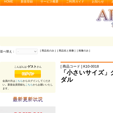
HOME
新規登録
サービス概要
ご利用ガイド
お知らせ
[ 商品名のみ ] [ 商品名と画像 ] [ 画像のみ ]
並べ替え：
[ 商品コード ] K10-0018
ゲスト
こんばんは
さん
「小さいサイズ」
ダル
会員の方は
こちら
からログインしてくださ
い。新規会員登録も
こちら
からお願いいたし
ます。