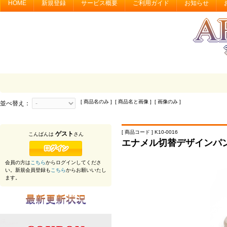
HOME
新規登録
サービス概要
ご利用ガイド
お知らせ
[ 商品名のみ ] [ 商品名と画像 ] [ 画像のみ ]
並べ替え：
[ 商品コード ] K10-0016
ゲスト
こんばんは
さん
エナメル切替デザインパ
会員の方は
こちら
からログインしてくださ
い。新規会員登録も
こちら
からお願いいたし
ます。