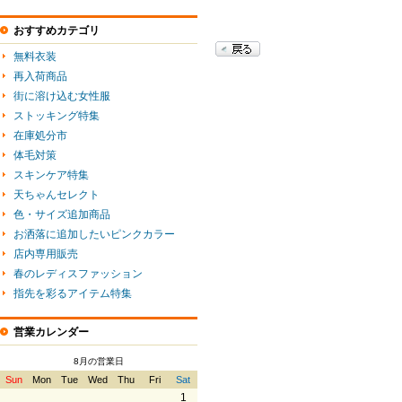
おすすめカテゴリ
無料衣装
再入荷商品
街に溶け込む女性服
ストッキング特集
在庫処分市
体毛対策
スキンケア特集
天ちゃんセレクト
色・サイズ追加商品
お洒落に追加したいピンクカラー
店内専用販売
春のレディスファッション
指先を彩るアイテム特集
営業カレンダー
8月の営業日
Sun
Mon
Tue
Wed
Thu
Fri
Sat
1