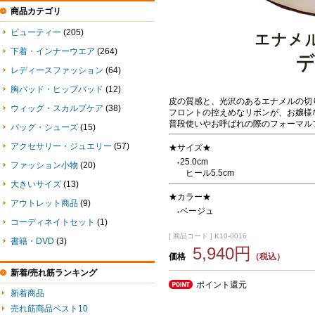
商品カテゴリ
ビューティー
(205)
下着・インナーウエア
(264)
レディースファッション
(64)
胸パッド・ヒップパッド
(12)
皮の質感と、光沢のあるエナメルの切
ウィッグ・スカルプケア
(38)
フロントの控えめなリボンが、お嬢様
普段使いやお呼ばれの際のフォーマル
バッグ・シューズ
(15)
アクセサリー・ジュエリー
(57)
★サイズ★
25.0cm
●
ファッション小物
(20)
ヒール5.5cm
大きいサイズ
(13)
★カラー★
アウトレット商品
(9)
ベージュ
●
コーディネイトセット
(1)
[ 商品コード ] K10-0016
書籍・DVD
(3)
5,940円
価格
（税込）
新着/売れ筋ランキング
ポイント還元
新着商品
売れ筋商品ベスト10