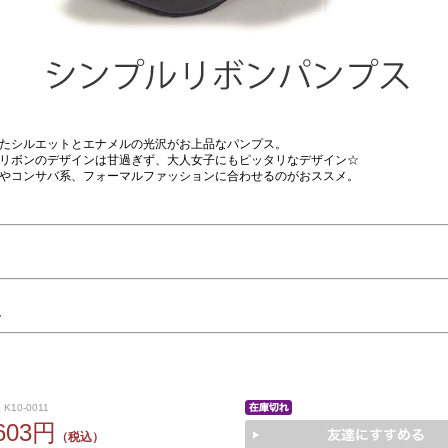
たシルエットとエナメルの光沢がお上品なパンプス。
リボンのデザインは甘過ぎず、大人女子にもピッタリなデザイン☆
やコンサバ系、フォーマルファッションに合わせるのがおススメ。
ク
 K10-0011
,603円
（税込）