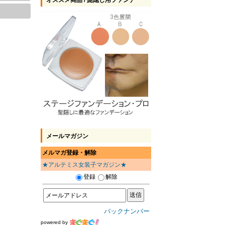
オススメ商品 / 髭隠し用ファンデ
メールマガジン
メルマガ登録・解除
★アルテミス女装子マガジン★
登録
解除
バックナンバー
powered by