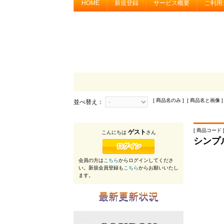
HOME
新規登録
サービス概要
ご利用
[ 商品名のみ ] [ 商品名と画像 ]
並べ替え：
[ 商品コード ]
ゲスト
こんにちは
さん
シンプ
会員の方は
こちら
からログインしてくださ
い。新規会員登録も
こちら
からお願いいたし
ます。