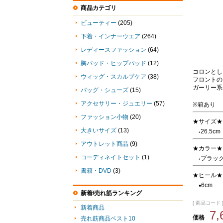
商品カテゴリ
ビューティー
(205)
下着・インナーウエア
(264)
レディースファッション
(64)
胸パッド・ヒップパッド
(12)
コロンとし
ウィッグ・スカルプケア
(38)
フロントの
ガーリー系
バッグ・シューズ
(15)
アクセサリー・ジュエリー
(57)
※箱あり
ファッション小物
(20)
★サイズ★
大きいサイズ
(13)
26.5cm
●
アウトレット商品
(9)
★カラー★
コーディネイトセット
(1)
ブラッ
●
書籍・DVD
(3)
★ヒール★
6cm
●
新着/売れ筋ランキング
[ 商品コード ]
新着商品
7
価格
売れ筋商品ベスト10