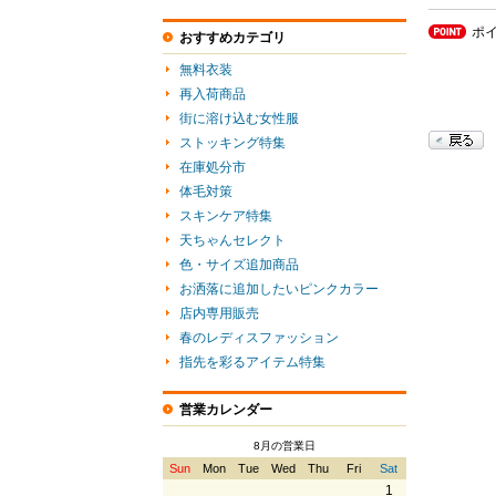
ポ
おすすめカテゴリ
無料衣装
再入荷商品
街に溶け込む女性服
ストッキング特集
在庫処分市
体毛対策
スキンケア特集
天ちゃんセレクト
色・サイズ追加商品
お洒落に追加したいピンクカラー
店内専用販売
春のレディスファッション
指先を彩るアイテム特集
営業カレンダー
8月の営業日
Sun
Mon
Tue
Wed
Thu
Fri
Sat
1