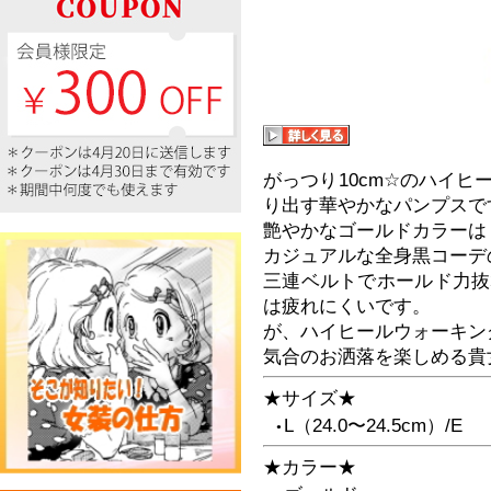
がっつり10cm☆のハイ
り出す華やかなパンプスで
艶やかなゴールドカラーは
カジュアルな全身黒コーデ
三連ベルトでホールド力抜
は疲れにくいです。
が、ハイヒールウォーキン
気合のお洒落を楽しめる貴
★サイズ★
L（24.0〜24.5cm）/E
●
★カラー★