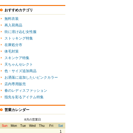
おすすめカテゴリ
無料衣装
再入荷商品
街に溶け込む女性服
ストッキング特集
在庫処分市
体毛対策
スキンケア特集
天ちゃんセレクト
色・サイズ追加商品
お洒落に追加したいピンクカラー
店内専用販売
春のレディスファッション
指先を彩るアイテム特集
営業カレンダー
8月の営業日
Sun
Mon
Tue
Wed
Thu
Fri
Sat
1