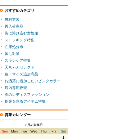
おすすめカテゴリ
無料衣装
再入荷商品
街に溶け込む女性服
ストッキング特集
在庫処分市
体毛対策
スキンケア特集
天ちゃんセレクト
色・サイズ追加商品
お洒落に追加したいピンクカラー
店内専用販売
春のレディスファッション
指先を彩るアイテム特集
営業カレンダー
8月の営業日
Sun
Mon
Tue
Wed
Thu
Fri
Sat
1