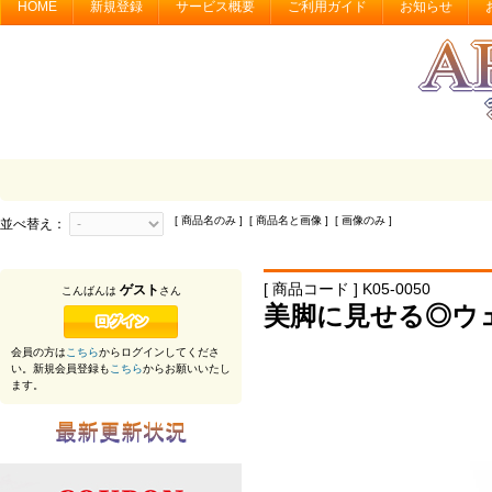
HOME
新規登録
サービス概要
ご利用ガイド
お知らせ
[ 商品名のみ ] [ 商品名と画像 ] [ 画像のみ ]
並べ替え：
[ 商品コード ] K05-0050
ゲスト
こんばんは
さん
美脚に見せる◎ウ
会員の方は
こちら
からログインしてくださ
い。新規会員登録も
こちら
からお願いいたし
ます。