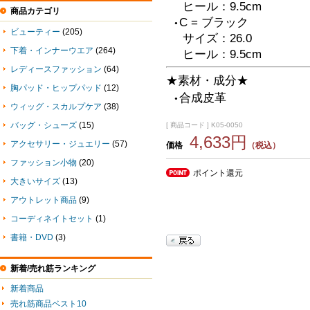
ヒール：9.5cm
商品カテゴリ
C = ブラック
●
ビューティー
(205)
サイズ：26.0
下着・インナーウエア
(264)
ヒール：9.5cm
レディースファッション
(64)
★素材・成分★
胸パッド・ヒップパッド
(12)
合成皮革
●
ウィッグ・スカルプケア
(38)
バッグ・シューズ
(15)
[ 商品コード ] K05-0050
4,633円
アクセサリー・ジュエリー
(57)
価格
（税込）
ファッション小物
(20)
ポイント還元
大きいサイズ
(13)
アウトレット商品
(9)
コーディネイトセット
(1)
書籍・DVD
(3)
新着/売れ筋ランキング
新着商品
売れ筋商品ベスト10