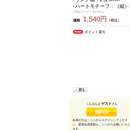
ハートモチーフ：（縦）20
●
[ 商品コード ] J00-0017
1,540円
価格
（税込）
ポイント還元
ゲスト
こんばんは
さん
会員の方は
こちら
からログインしてくださ
い。新規会員登録も
こちら
からお願いいた
ます。