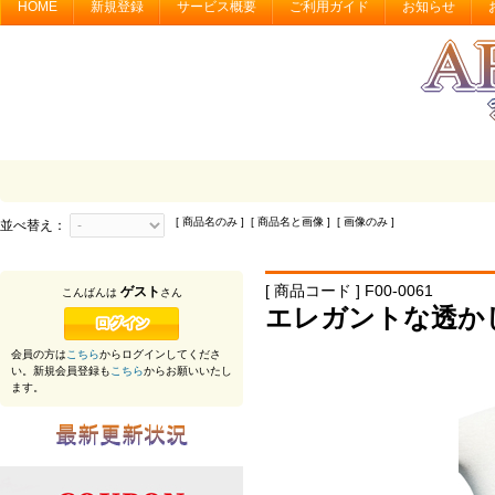
HOME
新規登録
サービス概要
ご利用ガイド
お知らせ
[ 商品名のみ ] [ 商品名と画像 ] [ 画像のみ ]
並べ替え：
[ 商品コード ] F00-0061
ゲスト
こんばんは
さん
エレガントな透か
会員の方は
こちら
からログインしてくださ
い。新規会員登録も
こちら
からお願いいたし
ます。