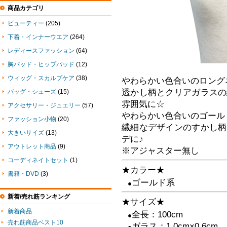
商品カテゴリ
ビューティー
(205)
下着・インナーウエア
(264)
レディースファッション
(64)
胸パッド・ヒップパッド
(12)
ウィッグ・スカルプケア
(38)
やわらかい色合いのロング
透かし柄とクリアガラスの
バッグ・シューズ
(15)
雰囲気に☆
アクセサリー・ジュエリー
(57)
やわらかい色合いのゴール
ファッション小物
(20)
繊細なデザインのすかし柄
大きいサイズ
(13)
デに♪
アウトレット商品
(9)
※アジャスター無し
コーディネイトセット
(1)
★カラー★
書籍・DVD
(3)
ゴールド系
●
新着/売れ筋ランキング
★サイズ★
新着商品
全長：100cm
●
売れ筋商品ベスト10
ガラス：1.0cm×0.6cm
●