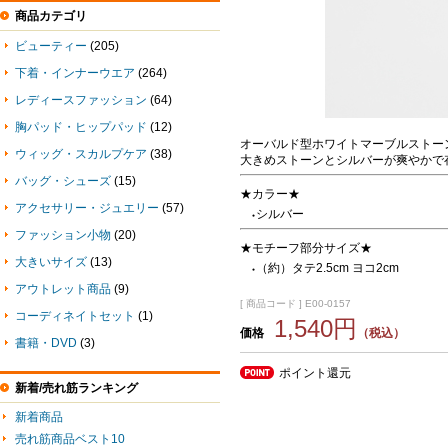
商品カテゴリ
ビューティー
(205)
下着・インナーウエア
(264)
レディースファッション
(64)
胸パッド・ヒップパッド
(12)
オーバルド型ホワイトマーブルストー
ウィッグ・スカルプケア
(38)
大きめストーンとシルバーが爽やかで
バッグ・シューズ
(15)
★カラー★
アクセサリー・ジュエリー
(57)
シルバー
●
ファッション小物
(20)
★モチーフ部分サイズ★
大きいサイズ
(13)
（約）タテ2.5cm ヨコ2cm
●
アウトレット商品
(9)
[ 商品コード ] E00-0157
コーディネイトセット
(1)
1,540円
価格
（税込）
書籍・DVD
(3)
ポイント還元
新着/売れ筋ランキング
新着商品
売れ筋商品ベスト10