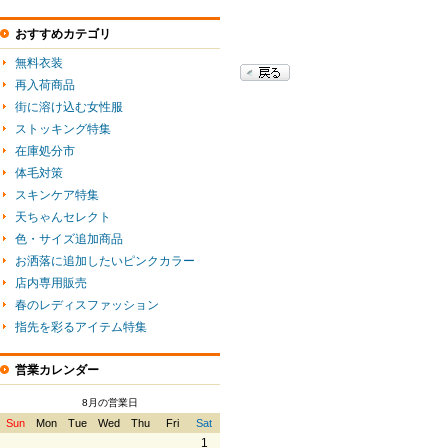
おすすめカテゴリ
無料衣装
再入荷商品
街に溶け込む女性服
ストッキング特集
在庫処分市
体毛対策
スキンケア特集
天ちゃんセレクト
色・サイズ追加商品
お洒落に追加したいピンクカラー
店内専用販売
春のレディスファッション
指先を彩るアイテム特集
営業カレンダー
8月の営業日
Sun
Mon
Tue
Wed
Thu
Fri
Sat
1