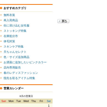
おすすめカテゴリ
無料衣装
再入荷商品
街に溶け込む女性服
ストッキング特集
在庫処分市
体毛対策
スキンケア特集
天ちゃんセレクト
色・サイズ追加商品
お洒落に追加したいピンクカラー
店内専用販売
春のレディスファッション
指先を彩るアイテム特集
営業カレンダー
8月の営業日
Sun
Mon
Tue
Wed
Thu
Fri
Sat
1