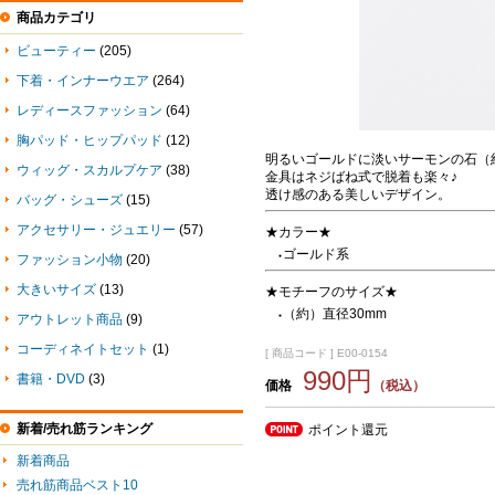
商品カテゴリ
ビューティー
(205)
下着・インナーウエア
(264)
レディースファッション
(64)
胸パッド・ヒップパッド
(12)
明るいゴールドに淡いサーモンの石（
ウィッグ・スカルプケア
(38)
金具はネジばね式で脱着も楽々♪
透け感のある美しいデザイン。
バッグ・シューズ
(15)
アクセサリー・ジュエリー
(57)
★カラー★
ゴールド系
●
ファッション小物
(20)
大きいサイズ
(13)
★モチーフのサイズ★
（約）直径30mm
●
アウトレット商品
(9)
コーディネイトセット
(1)
[ 商品コード ] E00-0154
990円
書籍・DVD
(3)
価格
（税込）
新着/売れ筋ランキング
ポイント還元
新着商品
売れ筋商品ベスト10