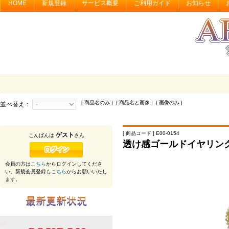
HOME
新規登録
サービス概要
ご利用ガイド
お知らせ
[ 商品名のみ ] [ 商品名と画像 ] [ 画像のみ ]
並べ替え：
[ 商品コード ] E00-0154
ゲスト
こんばんは
さん
透け感ゴールドイヤリン
会員の方は
こちら
からログインしてくださ
い。新規会員登録も
こちら
からお願いいたし
ます。