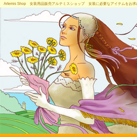
Artemis Shop 女装用品販売アルテミスショップ 女装に必要なアイテムをお