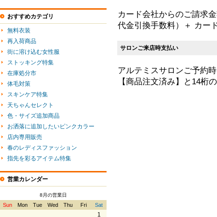
カード会社からのご請求金額
おすすめカテゴリ
代金引換手数料）＋ カー
無料衣装
再入荷商品
サロンご来店時支払い
街に溶け込む女性服
ストッキング特集
アルテミスサロンご予約時
在庫処分市
【商品注文済み】と14桁
体毛対策
スキンケア特集
天ちゃんセレクト
色・サイズ追加商品
お洒落に追加したいピンクカラー
店内専用販売
春のレディスファッション
指先を彩るアイテム特集
営業カレンダー
8月の営業日
Sun
Mon
Tue
Wed
Thu
Fri
Sat
1