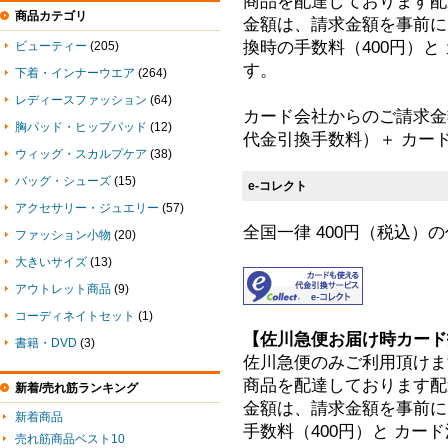
商品を配達しております配
商品カテゴリ
金額は、請求金額を事前に
換時の手数料（400円）
ビューティー
(205)
す。
下着・インナーウエア
(264)
レディースファッション
(64)
カード会社からのご請求金額
胸パッド・ヒップパッド
(12)
代金引換手数料）＋ カー
ウィッグ・スカルプケア
(38)
バッグ・シューズ
(15)
e-コレクト
アクセサリー・ジュエリー
(57)
全国一律 400円（税込）
ファッション小物
(20)
大きいサイズ
(13)
アウトレット商品
(9)
コーディネイトセット
(1)
【佐川急便お届け時カード
書籍・DVD
(3)
佐川急便のみご利用頂けま
商品を配達しております配
新着/売れ筋ランキング
金額は、請求金額を事前に
新着商品
手数料（400円）と カ
売れ筋商品ベスト10