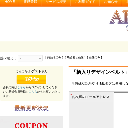
HOME
新規登録
サービス概要
ご利用ガイド
お知らせ
[ 商品名のみ ] [ 商品名と画像 ] [ 画像のみ ]
並べ替え：
ゲスト
「柄入りデザインベルト
こんにちは
さん
※特殊な記号やHTMLタグは使用し
会員の方は
こちら
からログインしてくださ
い。新規会員登録も
こちら
からお願いいたし
*
ます。
お友達のメールアドレス