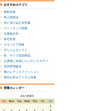
おすすめカテゴリ
無料衣装
再入荷商品
街に溶け込む女性服
ストッキング特集
在庫処分市
体毛対策
スキンケア特集
天ちゃんセレクト
色・サイズ追加商品
お洒落に追加したいピンクカラー
店内専用販売
春のレディスファッション
指先を彩るアイテム特集
営業カレンダー
8月の営業日
Sun
Mon
Tue
Wed
Thu
Fri
Sat
1