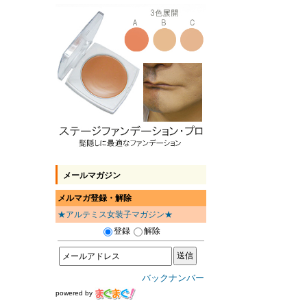
メールマガジン
メルマガ登録・解除
★アルテミス女装子マガジン★
登録
解除
バックナンバー
powered by