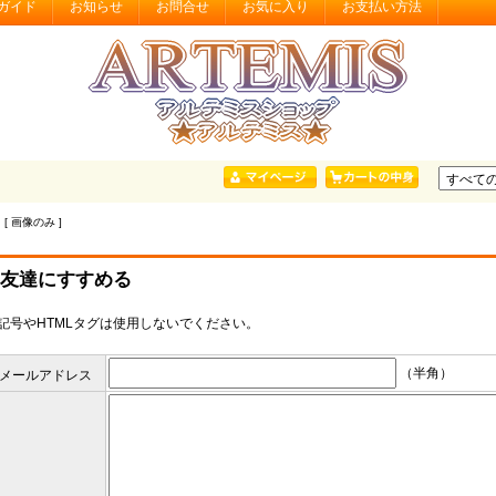
ガイド
お知らせ
お問合せ
お気に入り
お支払い方法
 [ 画像のみ ]
友達にすすめる
記号やHTMLタグは使用しないでください。
（半角）
メールアドレス