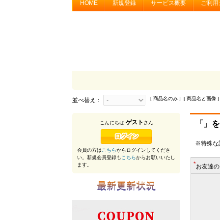
HOME
新規登録
サービス概要
ご利用
[ 商品名のみ ] [ 商品名と画像 ]
並べ替え：
ゲスト
「」を
こんにちは
さん
※特殊な
会員の方は
こちら
からログインしてくださ
い。新規会員登録も
こちら
からお願いいたし
*
ます。
お友達の