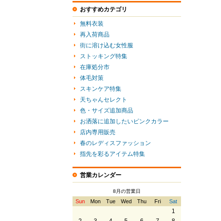
おすすめカテゴリ
無料衣装
再入荷商品
街に溶け込む女性服
ストッキング特集
在庫処分市
体毛対策
スキンケア特集
天ちゃんセレクト
色・サイズ追加商品
お洒落に追加したいピンクカラー
店内専用販売
春のレディスファッション
指先を彩るアイテム特集
営業カレンダー
8月の営業日
Sun
Mon
Tue
Wed
Thu
Fri
Sat
1