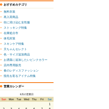
おすすめカテゴリ
無料衣装
再入荷商品
街に溶け込む女性服
ストッキング特集
在庫処分市
体毛対策
スキンケア特集
天ちゃんセレクト
色・サイズ追加商品
お洒落に追加したいピンクカラー
店内専用販売
春のレディスファッション
指先を彩るアイテム特集
営業カレンダー
8月の営業日
Sun
Mon
Tue
Wed
Thu
Fri
Sat
1