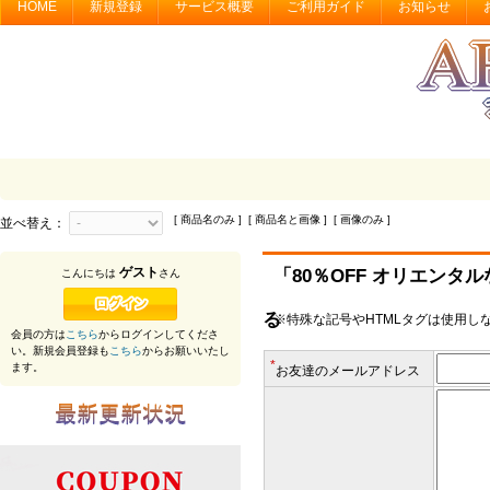
HOME
新規登録
サービス概要
ご利用ガイド
お知らせ
[ 商品名のみ ] [ 商品名と画像 ] [ 画像のみ ]
並べ替え：
ゲスト
「80％OFF オリエン
こんにちは
さん
る
※特殊な記号やHTMLタグは使用し
会員の方は
こちら
からログインしてくださ
い。新規会員登録も
こちら
からお願いいたし
*
ます。
お友達のメールアドレス