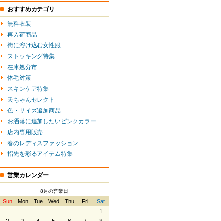
おすすめカテゴリ
無料衣装
再入荷商品
街に溶け込む女性服
ストッキング特集
在庫処分市
体毛対策
スキンケア特集
天ちゃんセレクト
色・サイズ追加商品
お洒落に追加したいピンクカラー
店内専用販売
春のレディスファッション
指先を彩るアイテム特集
営業カレンダー
8月の営業日
Sun
Mon
Tue
Wed
Thu
Fri
Sat
1