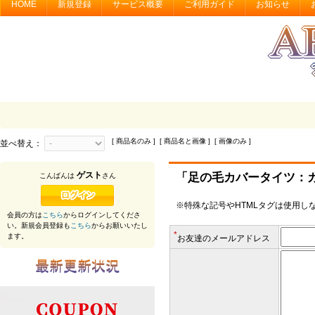
HOME
新規登録
サービス概要
ご利用ガイド
お知らせ
[ 商品名のみ ] [ 商品名と画像 ] [ 画像のみ ]
並べ替え：
ゲスト
「足の毛カバータイツ：
こんばんは
さん
※特殊な記号やHTMLタグは使用し
会員の方は
こちら
からログインしてくださ
い。新規会員登録も
こちら
からお願いいたし
*
ます。
お友達のメールアドレス