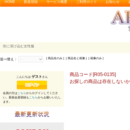
HOME
新規登録
サービス概要
ご利用ガイド
お知らせ
街に溶け込む女性服
[ 商品名のみ ] [ 商品名と画像 ] [ 画像のみ ]
並べ替え：
商品コード[R05-0135]
ゲスト
こんにちは
さん
お探しの商品は存在しないか
会員の方は
こちら
からログインしてくださ
い。新規会員登録も
こちら
からお願いいたし
ます。