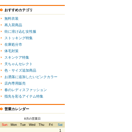
おすすめカテゴリ
無料衣装
再入荷商品
街に溶け込む女性服
ストッキング特集
在庫処分市
体毛対策
スキンケア特集
天ちゃんセレクト
色・サイズ追加商品
お洒落に追加したいピンクカラー
店内専用販売
春のレディスファッション
指先を彩るアイテム特集
営業カレンダー
8月の営業日
Sun
Mon
Tue
Wed
Thu
Fri
Sat
1