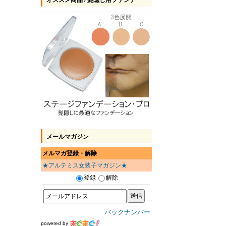
オススメ商品 / 髭隠し用ファンデ
メールマガジン
メルマガ登録・解除
★アルテミス女装子マガジン★
登録
解除
バックナンバー
powered by