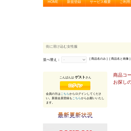
HOME
新規登録
サービス概要
ご利用
街に溶け込む女性服
[ 商品名のみ ] [ 商品名と画像 ]
並べ替え：
商品コード
ゲスト
こんばんは
さん
お探し
会員の方は
こちら
からログインしてくださ
い。新規会員登録も
こちら
からお願いいたし
ます。