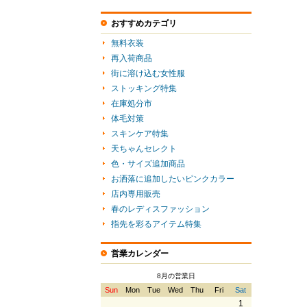
おすすめカテゴリ
無料衣装
再入荷商品
街に溶け込む女性服
ストッキング特集
在庫処分市
体毛対策
スキンケア特集
天ちゃんセレクト
色・サイズ追加商品
お洒落に追加したいピンクカラー
店内専用販売
春のレディスファッション
指先を彩るアイテム特集
営業カレンダー
8月の営業日
Sun
Mon
Tue
Wed
Thu
Fri
Sat
1