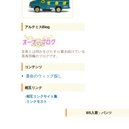
アルテミスBlog
女装とは何かをひたすら書き続けている
美寿羽楓のブログです。
コンテンツ
運命のウィッグ探し
●
相互リンク
相互リンクサイト集
●
リンクモスト
●
8/5入荷：パンツ