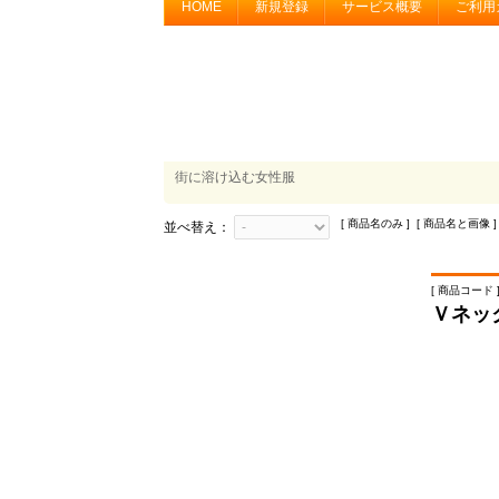
HOME
新規登録
サービス概要
ご利用
街に溶け込む女性服
[ 商品名のみ ] [ 商品名と画像 ]
並べ替え：
[ 商品コード ]
Ｖネッ