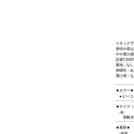
Ｖネック下
身頃や肩は
やや透け感
定価7,0
裏地：なし
伸縮性：あ
透け感：な
★カラー★
● ピー
★サイズ（
M
●
身幅:約
★素材★
表地
●