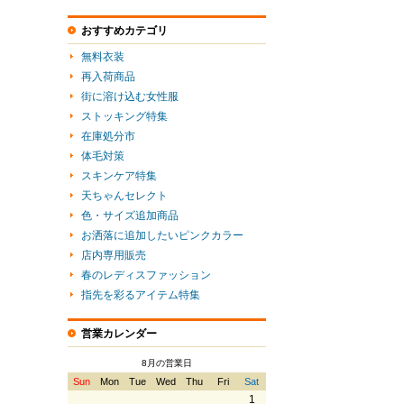
おすすめカテゴリ
無料衣装
再入荷商品
街に溶け込む女性服
ストッキング特集
在庫処分市
体毛対策
スキンケア特集
天ちゃんセレクト
色・サイズ追加商品
お洒落に追加したいピンクカラー
店内専用販売
春のレディスファッション
指先を彩るアイテム特集
営業カレンダー
8月の営業日
Sun
Mon
Tue
Wed
Thu
Fri
Sat
1