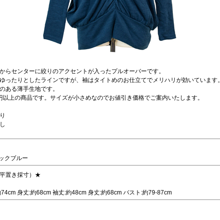
からセンターに絞りのアクセントが入ったプルオーバーです。
ゆったりとしたラインですが、袖はタイトめのお仕立てでメリハリが効いています
のある薄手生地です。
00円以上の商品です。サイズが小さめなのでお値引き価格でご案内いたします。
り
し
コックブルー
平置き採寸）★
74cm 身丈:約68cm 袖丈:約48cm 身丈:約68cm バスト:約79-87cm