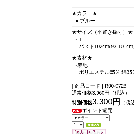
★カラー★
● ブルー
★サイズ（平置き採寸）★
LL
●
バスト102cm(93-101c
★素材★
表地
●
ポリエステル65％ 綿35
[ 商品コード ] R00-0728
通常価格
3,960円（税込）
3,300円
特別価格
（税
ポイント還元