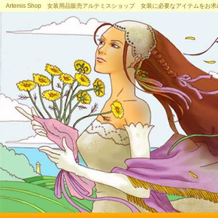
Artemis Shop 女装用品販売アルテミスショップ 女装に必要なアイテムをお