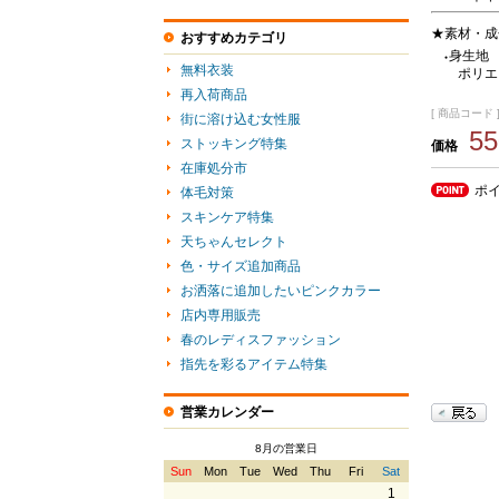
★素材・成
おすすめカテゴリ
身生地
●
無料衣装
ポリエ
再入荷商品
[ 商品コード ]
街に溶け込む女性服
5
ストッキング特集
価格
在庫処分市
ポ
体毛対策
スキンケア特集
天ちゃんセレクト
色・サイズ追加商品
お洒落に追加したいピンクカラー
店内専用販売
春のレディスファッション
指先を彩るアイテム特集
営業カレンダー
8月の営業日
Sun
Mon
Tue
Wed
Thu
Fri
Sat
1