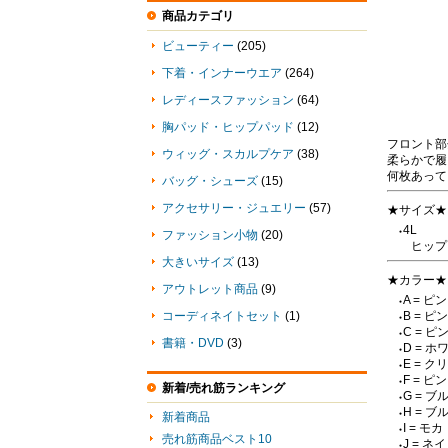
商品カテゴリ
ビューティー
(205)
下着・インナーウエア
(264)
レディースファッション
(64)
胸パッド・ヒップパッド
(12)
フロント部
ウィッグ・スカルプケア
(38)
柔らかで履
何枚あって
バッグ・シューズ
(15)
アクセサリー・ジュエリー
(57)
★サイズ★
4L
●
ファッション小物
(20)
ヒップ：
大きいサイズ
(13)
★カラー★
アウトレット商品
(9)
A = ピ
●
コーディネイトセット
(1)
B = ピ
●
C = ピ
●
書籍・DVD
(3)
D = ホ
●
E = ク
●
F = 
●
新着/売れ筋ランキング
G = ブ
●
H = ブ
●
新着商品
I = モカ
●
売れ筋商品ベスト10
J = ネ
●