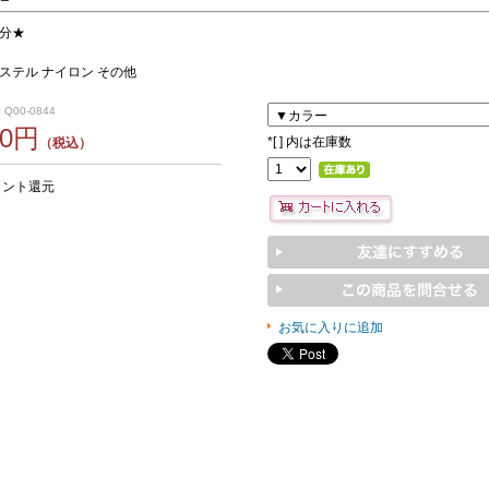
分★
ステル ナイロン その他
 Q00-0844
50円
*
[ ] 内は在庫数
（税込）
イント還元
お気に入りに追加