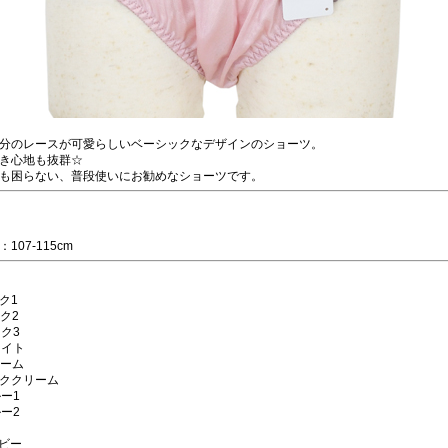
分のレースが可愛らしいベーシックなデザインのショーツ。
き心地も抜群☆
も困らない、普段使いにお勧めなショーツです。
107-115cm
ンク1
ンク2
ンク3
ワイト
リーム
ピンククリーム
ルー1
ルー2
イビー