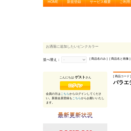
HOME
新規登録
サービス概要
ご利用
お洒落に追加したいピンクカラー
[ 商品名のみ ] [ 商品名と画像 ]
並べ替え：
[ 商品コード ]
ゲスト
こんにちは
さん
バラエ
会員の方は
こちら
からログインしてくださ
い。新規会員登録も
こちら
からお願いいたし
ます。