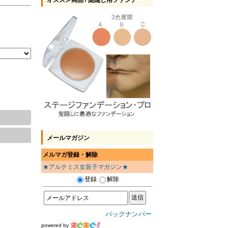
オススメ商品 / 髭隠し用ファンデ
メールマガジン
メルマガ登録・解除
★アルテミス女装子マガジン★
登録
解除
バックナンバー
powered by