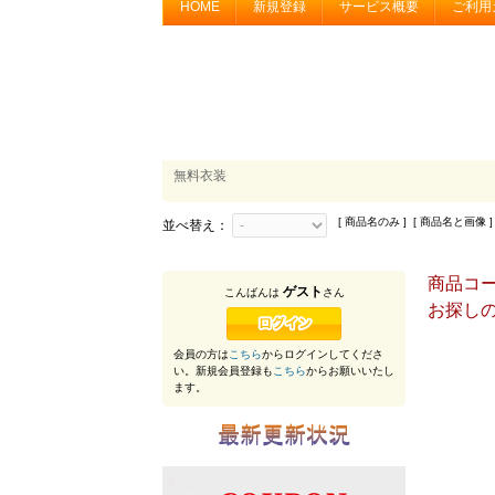
HOME
新規登録
サービス概要
ご利用
無料衣装
[ 商品名のみ ] [ 商品名と画像 ]
並べ替え：
商品コード
ゲスト
こんばんは
さん
お探し
会員の方は
こちら
からログインしてくださ
い。新規会員登録も
こちら
からお願いいたし
ます。