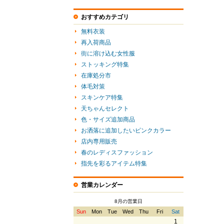
おすすめカテゴリ
無料衣装
再入荷商品
街に溶け込む女性服
ストッキング特集
在庫処分市
体毛対策
スキンケア特集
天ちゃんセレクト
色・サイズ追加商品
お洒落に追加したいピンクカラー
店内専用販売
春のレディスファッション
指先を彩るアイテム特集
営業カレンダー
8月の営業日
Sun
Mon
Tue
Wed
Thu
Fri
Sat
1