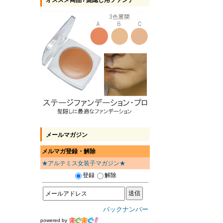
オススメ商品 / 髭隠し用ファンデ
メールマガジン
メルマガ登録・解除
★アルテミス女装子マガジン★
登録
解除
バックナンバー
powered by