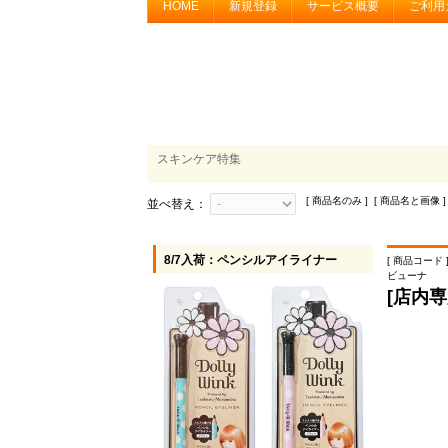
HOME
新規登録
サービス概要
ご利用
スキンケア特集
[ 商品名のみ ] [ 商品名と画像 ]
並べ替え：
8/7入荷：ペンシルアイライナー
[ 商品コード ] 
ビューナ
[店内