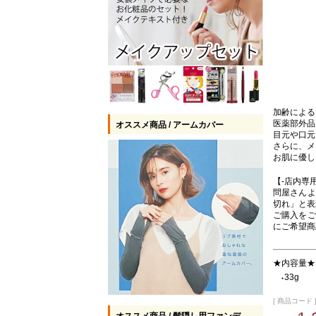
加齢による
医薬部外品
オススメ商品 / アームカバー
目元や口元
さらに、メ
お肌に優し
【-店内専
問屋さんよ
切れ」と表
ご購入をご
にご希望商
★内容量★
33g
●
[ 商品コード ] 