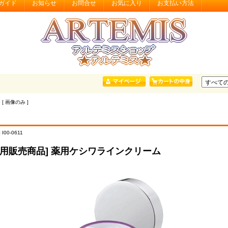
ガイド
お知らせ
お問合せ
お気に入り
お支払い方法
 [ 画像のみ ]
I00-0611
専用販売商品] 薬用ケシワラインクリーム