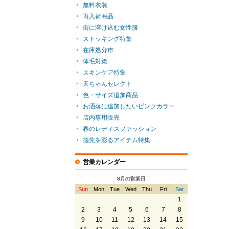
無料衣装
再入荷商品
街に溶け込む女性服
ストッキング特集
在庫処分市
体毛対策
スキンケア特集
天ちゃんセレクト
色・サイズ追加商品
お洒落に追加したいピンクカラー
店内専用販売
春のレディスファッション
指先を彩るアイテム特集
営業カレンダー
8月の営業日
Sun
Mon
Tue
Wed
Thu
Fri
Sat
1
2
3
4
5
6
7
8
9
10
11
12
13
14
15