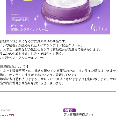
お顔のシワが気になる方におススメの商品です。
「シワ改善」が認められたナイアシンアミド配合クリーム。
、おでこ、眉間などの気になるシワに有効成分が真皮まで働きかけます。
ラニンの生成を抑え、しみ・そばかすも防ぐ。
いパラベン・アルコールフリー。
用販売商品について-】
りネット販売不可とのご連絡を頂いている商品のため、オンライン購入はできま
示し、オンライン注文ができないように設定しています。
希望の方は恐れ入りますが、サロンにご来店下さいますようお願い致します。サ
品の商品番号か商品名をお知らせ下さいませ。
I00-0611
店内専用販売商品です