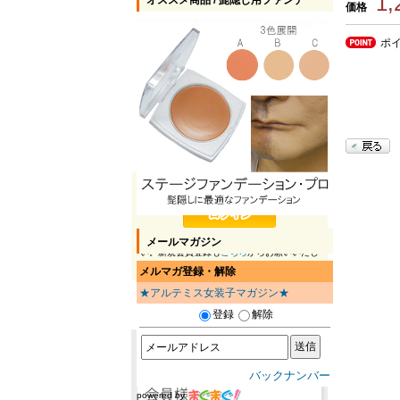
1
オススメ商品 / 髭隠し用ファンデ
価格
ポ
ゲスト
こんにちは
さん
会員の方は
こちら
からログインしてくださ
メールマガジン
い。新規会員登録も
こちら
からお願いいたし
ます。
メルマガ登録・解除
★アルテミス女装子マガジン★
登録
解除
バックナンバー
powered by