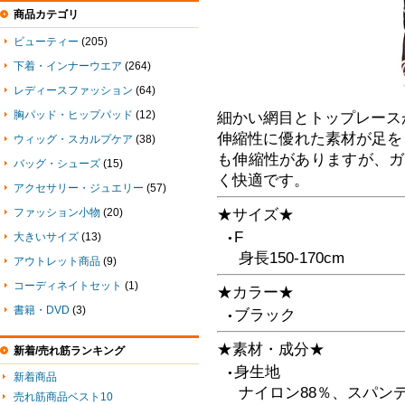
商品カテゴリ
ビューティー
(205)
下着・インナーウエア
(264)
レディースファッション
(64)
胸パッド・ヒップパッド
(12)
細かい網目とトップレース
伸縮性に優れた素材が足を
ウィッグ・スカルプケア
(38)
も伸縮性がありますが、ガ
バッグ・シューズ
(15)
く快適です。
アクセサリー・ジュエリー
(57)
ファッション小物
(20)
★サイズ★
F
大きいサイズ
(13)
●
身長150-170cm
アウトレット商品
(9)
コーディネイトセット
(1)
★カラー★
書籍・DVD
(3)
ブラック
●
★素材・成分★
新着/売れ筋ランキング
身生地
●
新着商品
ナイロン88％、スパンデ
売れ筋商品ベスト10