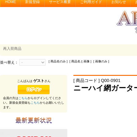
HOME
新規登録
サービス概要
ご利用ガイド
お知らせ
再入荷商品
[ 商品名のみ ] [ 商品名と画像 ] [ 画像のみ ]
並べ替え：
[ 商品コード ] Q00-0901
ゲスト
こんばんは
さん
ニーハイ網ガータ
会員の方は
こちら
からログインしてくださ
い。新規会員登録も
こちら
からお願いいたし
ます。