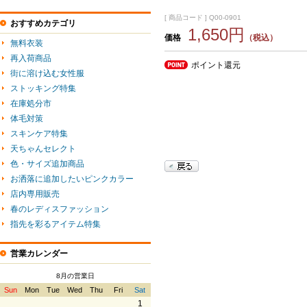
[ 商品コード ] Q00-0901
おすすめカテゴリ
1,650円
価格
（税込）
無料衣装
再入荷商品
ポイント還元
街に溶け込む女性服
ストッキング特集
在庫処分市
体毛対策
スキンケア特集
天ちゃんセレクト
色・サイズ追加商品
お洒落に追加したいピンクカラー
店内専用販売
春のレディスファッション
指先を彩るアイテム特集
営業カレンダー
8月の営業日
Sun
Mon
Tue
Wed
Thu
Fri
Sat
1