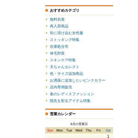
おすすめカテゴリ
無料衣装
再入荷商品
街に溶け込む女性服
ストッキング特集
在庫処分市
体毛対策
スキンケア特集
天ちゃんセレクト
色・サイズ追加商品
お洒落に追加したいピンクカラー
店内専用販売
春のレディスファッション
指先を彩るアイテム特集
営業カレンダー
8月の営業日
Sun
Mon
Tue
Wed
Thu
Fri
Sat
1