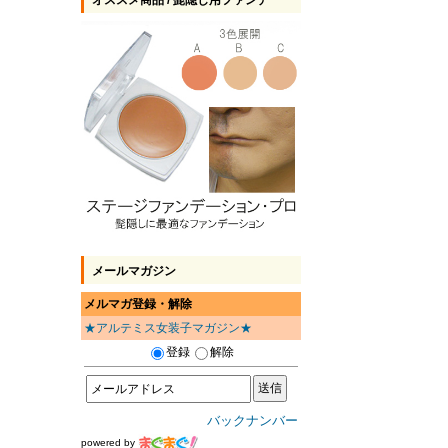
オススメ商品 / 髭隠し用ファンデ
メールマガジン
メルマガ登録・解除
★アルテミス女装子マガジン★
登録
解除
バックナンバー
powered by