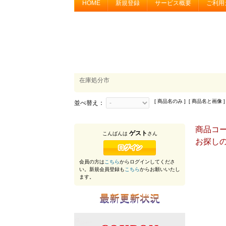
HOME
新規登録
サービス概要
ご利用
在庫処分市
[ 商品名のみ ] [ 商品名と画像 ]
並べ替え：
商品コード
ゲスト
こんばんは
さん
お探し
会員の方は
こちら
からログインしてくださ
い。新規会員登録も
こちら
からお願いいたし
ます。