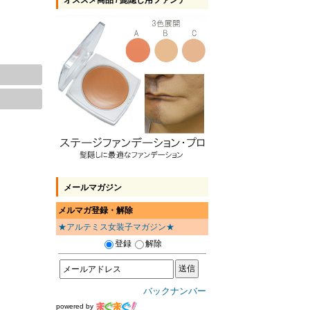
オススメ商品 / 髭隠し用ファンデ
メールマガジン
メルマガ登録・解除
★アルテミス女装子マガジン★
登録
解除
バックナンバー
powered by