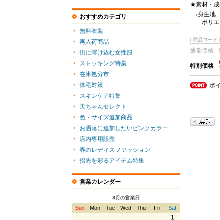
★素材・成
身生地
●
おすすめカテゴリ
ポリエ
無料衣装
[ 商品コード ]
再入荷商品
通常価格
街に溶け込む女性服
ストッキング特集
特別価格
在庫処分市
体毛対策
ポ
スキンケア特集
天ちゃんセレクト
色・サイズ追加商品
お洒落に追加したいピンクカラー
店内専用販売
春のレディスファッション
指先を彩るアイテム特集
営業カレンダー
8月の営業日
Sun
Mon
Tue
Wed
Thu
Fri
Sat
1