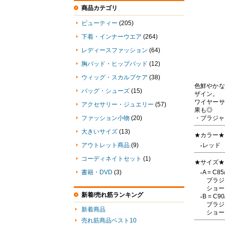
商品カテゴリ
ビューティー
(205)
下着・インナーウエア
(264)
レディースファッション
(64)
胸パッド・ヒップパッド
(12)
ウィッグ・スカルプケア
(38)
色鮮やかな
バッグ・シューズ
(15)
ザイン。
ワイヤーサ
アクセサリー・ジュエリー
(57)
果も◎
ファッション小物
(20)
・ブラジャ
大きいサイズ
(13)
★カラー★
アウトレット商品
(9)
レッド
●
コーディネイトセット
(1)
★サイズ★
書籍・DVD
(3)
A = C85
●
ブラジ
ショー
新着/売れ筋ランキング
B = C90
●
ブラジ
新着商品
ショー
売れ筋商品ベスト10