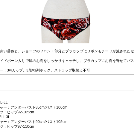
赤い薔薇と、ショーツのフロント部分とブラカップにリボンモチーフが施された
イドボーン入りで脇のお肉をしっかりキャッチし、ブラカップにお肉を寄せてバ
ー：3/4カップ、3段×3列ホック、ストラップ取替え不可
/L-LL
ャー：アンダーバスト85cm/バスト100cm
ツ：ヒップ92-105cm
/LL-3L
ャー：アンダーバスト90cm/バスト105cm
ツ：ヒップ97-110cm