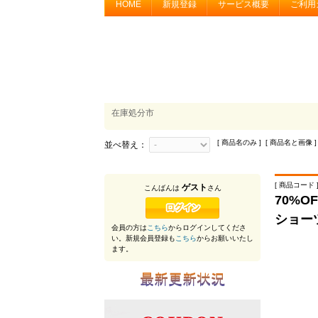
HOME
新規登録
サービス概要
ご利用
在庫処分市
[ 商品名のみ ] [ 商品名と画像 ]
並べ替え：
[ 商品コード ]
ゲスト
こんばんは
さん
70%
ショー
会員の方は
こちら
からログインしてくださ
い。新規会員登録も
こちら
からお願いいたし
ます。