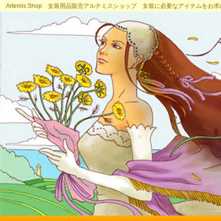
Artemis Shop 女装用品販売アルテミスショップ 女装に必要なアイテムをお