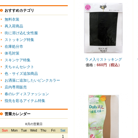
おすすめカテゴリ
無料衣装
再入荷商品
街に溶け込む女性服
ストッキング特集
在庫処分市
体毛対策
ラメ入りストッキング
スキンケア特集
価格：
660円（税込）
天ちゃんセレクト
色・サイズ追加商品
お洒落に追加したいピンクカラー
店内専用販売
春のレディスファッション
指先を彩るアイテム特集
営業カレンダー
8月の営業日
Sun
Mon
Tue
Wed
Thu
Fri
Sat
1