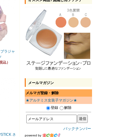
オススメ商品 / 髭隠し用ファンデ
 ブラジャ
ツ
（税込）
メールマガジン
メルマガ登録・解除
★アルテミス女装子マガジン★
登録
解除
バックナンバー
PSTICK ネ
powered by