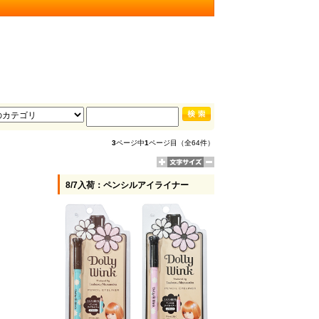
3
ページ中
1
ページ目（全64件）
8/7入荷：ペンシルアイライナー