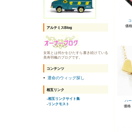
コ
価
アルテミスBlog
女装とは何かをひたすら書き続けている
美寿羽楓のブログです。
コンテンツ
運命のウィッグ探し
●
相互リンク
相互リンクサイト集
●
ハー
リンクモスト
●
価格