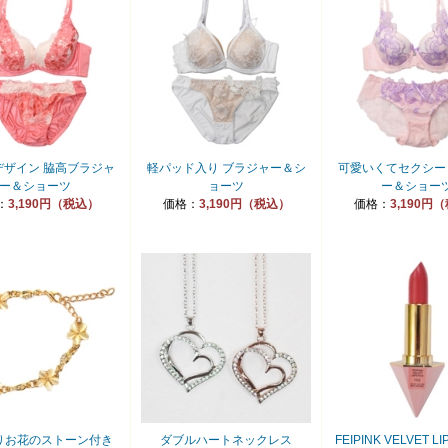
デザイン 脇高ブラジャ
軽パッド入り ブラジャー＆シ
可愛いくてセクシー
ー＆ショーツ
ョーツ
ー＆ショー
：
3,190円（税込）
価格：
3,190円（税込）
価格：
3,190円
りお花のストーン付き
ダブルハートネックレス
FEIPINK VELVET LI