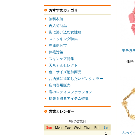
おすすめカテゴリ
無料衣装
再入荷商品
街に溶け込む女性服
ストッキング特集
在庫処分市
モテ系
体毛対策
スキンケア特集
価格
天ちゃんセレクト
色・サイズ追加商品
お洒落に追加したいピンクカラー
店内専用販売
春のレディスファッション
指先を彩るアイテム特集
営業カレンダー
8月の営業日
Sun
Mon
Tue
Wed
Thu
Fri
Sat
ぷっく
1