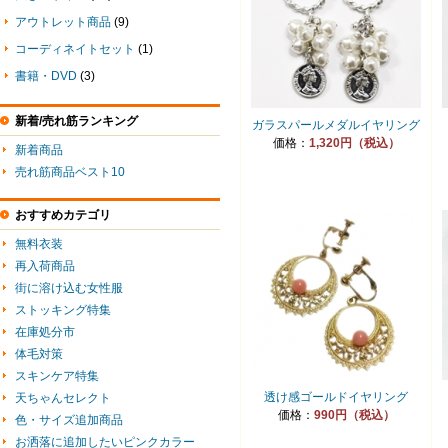
アウトレット商品
(9)
コーディネイトセット
(1)
書籍・DVD
(3)
新着/売れ筋ランキング
ガラスパールメダルイヤリング
価格：
1,320円（税込）
新着商品
売れ筋商品ベスト10
おすすめカテゴリ
無料衣装
再入荷商品
街に溶け込む女性服
ストッキング特集
在庫処分市
体毛対策
スキンケア特集
透け感ゴールドイヤリング
天ちゃんセレクト
価格：
990円（税込）
色・サイズ追加商品
お洒落に追加したいピンクカラー