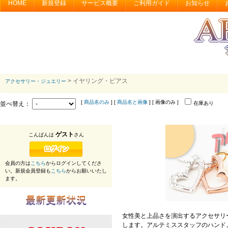
HOME
新規登録
サービス概要
ご利用ガイド
お知らせ
> イヤリング・ピアス
アクセサリー・ジュエリー
[
商品名のみ
] [
商品名と画像
] [ 画像のみ ]
並べ替え：
在庫あり
ゲスト
こんばんは
さん
会員の方は
こちら
からログインしてくださ
い。新規会員登録も
こちら
からお願いいたし
ます。
女性美と上品さを演出するアクセサリ
します。アルテミススタッフのハンド