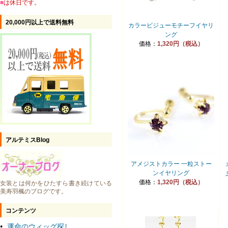
■
は休日です。
20,000円以上で送料無料
カラービジューモチーフイヤリ
ング
価格：
1,320円（税込）
アルテミスBlog
アメジストカラー 一粒ストー
ンイヤリング
価格：
1,320円（税込）
女装とは何かをひたすら書き続けている
美寿羽楓のブログです。
コンテンツ
運命のウィッグ探し
●