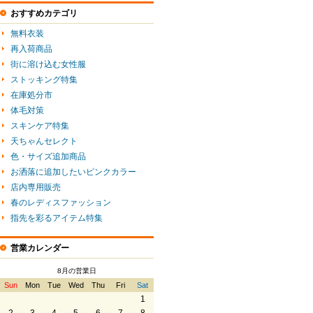
おすすめカテゴリ
無料衣装
再入荷商品
街に溶け込む女性服
ストッキング特集
在庫処分市
体毛対策
スキンケア特集
天ちゃんセレクト
色・サイズ追加商品
お洒落に追加したいピンクカラー
店内専用販売
春のレディスファッション
指先を彩るアイテム特集
営業カレンダー
8月の営業日
Sun
Mon
Tue
Wed
Thu
Fri
Sat
1